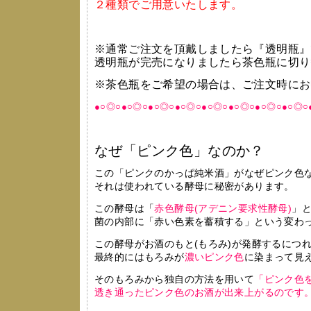
２種類でご用意いたします。
※通常ご注文を頂戴しましたら『透明瓶』
透明瓶が完売になりましたら茶色瓶に切り
※茶色瓶をご希望の場合は、ご注文時にお
●○◎○●○◎○●○◎○●○◎○●○◎○●○◎○●○◎○●○◎○
なぜ「ピンク色」なのか？
この「ピンクのかっぱ純米酒」がなぜピンク色
それは使われている酵母に秘密があります。
この酵母は「
赤色酵母(アデニン要求性酵母)
」
菌の内部に「赤い色素を蓄積する」という変わ
この酵母がお酒のもと(もろみ)が発酵するにつ
最終的にはもろみが
濃いピンク色
に染まって見
そのもろみから独自の方法を用いて
「ピンク色
透き通ったピンク色のお酒が出来上がるのです