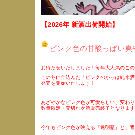
【2026年 新酒出荷開始】
ピンク色の甘酸っぱい爽
お待たせいたしました！毎年大人気のこの
この冬に仕込んだ「ピンクのかっぱ純米酒
発売を開始いたします！
あざやかなピンク色が可愛らしい、変わり
数量限定・売切れ次第販売終了となります
今年もピンク色が映える『透明瓶』と、遮