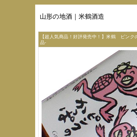
山形の地酒｜米鶴酒造
【超人気商品！好評発売中！】米鶴 ピンク
品-