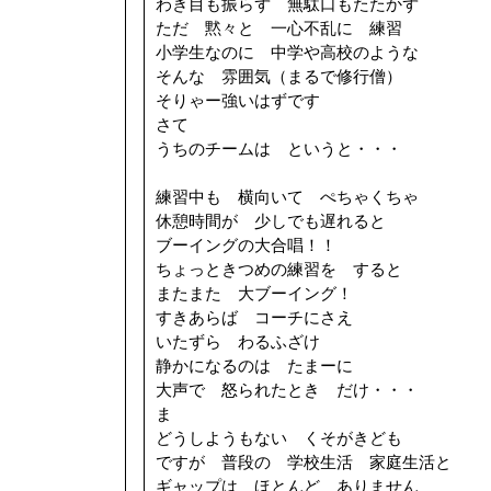
わき目も振らず 無駄口もたたかず
ただ 黙々と 一心不乱に 練習
小学生なのに 中学や高校のような
そんな 雰囲気（まるで修行僧）
そりゃー強いはずです
さて
うちのチームは というと・・・
練習中も 横向いて ぺちゃくちゃ
休憩時間が 少しでも遅れると
ブーイングの大合唱！！
ちょっときつめの練習を すると
またまた 大ブーイング！
すきあらば コーチにさえ
いたずら わるふざけ
静かになるのは たまーに
大声で 怒られたとき だけ・・・
ま
どうしようもない くそがきども
ですが 普段の 学校生活 家庭生活と
ギャップは ほとんど ありません