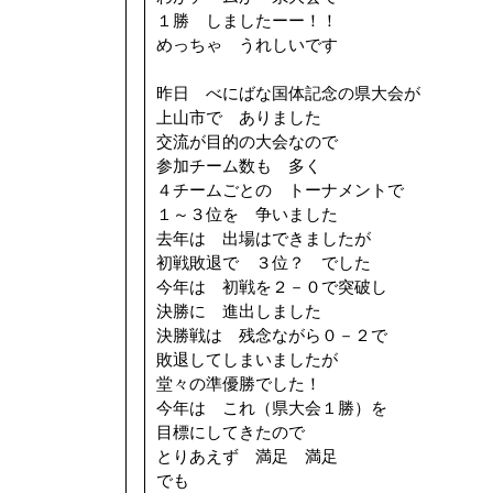
１勝 しましたーー！！
めっちゃ うれしいです
昨日 べにばな国体記念の県大会が
上山市で ありました
交流が目的の大会なので
参加チーム数も 多く
４チームごとの トーナメントで
１～３位を 争いました
去年は 出場はできましたが
初戦敗退で ３位？ でした
今年は 初戦を２－０で突破し
決勝に 進出しました
決勝戦は 残念ながら０－２で
敗退してしまいましたが
堂々の準優勝でした！
今年は これ（県大会１勝）を
目標にしてきたので
とりあえず 満足 満足
でも