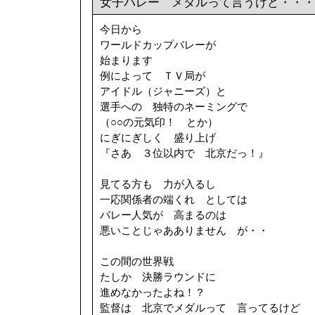
女子バレー メダルって言うけど・・・
今日から
ワールドカップバレーが
始まります
例によって ＴＶ局が
アイドル（ジャニーズ）と
選手への 独特のネーミングで
（○○の元気印！ とか）
にぎにぎしく 盛り上げ
『さあ ３位以内で 北京だっ！』
見てる方も 力が入るし
一応関係者の端くれ としては
バレー人気が 高まるのは
悪いことじゃあありません が・・
この間の世界戦
たしか 決勝ラウンドに
進めなかったよね！？
監督は 北京でメダルって 言ってるけど