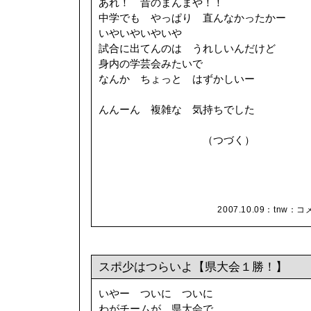
あれ！ 昔のまんまや！！
中学でも やっぱり 直んなかったかー
いやいやいやいや
試合に出てんのは うれしいんだけど
身内の学芸会みたいで
なんか ちょっと はずかしいー
んんーん 複雑な 気持ちでした
（つづく）
2007.10.09：
tnw
：
コメ
スポ少はつらいよ【県大会１勝！】
いやー ついに ついに
わがチームが 県大会で