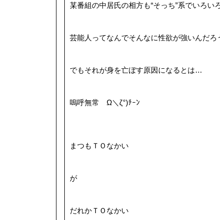
某番組の中居氏の相方も“そっち”系でいろい
芸能人ってなんでそんなに性欲が強いんだろ
でもそれが身を亡ぼす原因になるとは…
嗚呼無常 Ω＼ζ°)ﾁｰﾝ
まつもＴＯなかい
が
だれかＴＯなかい