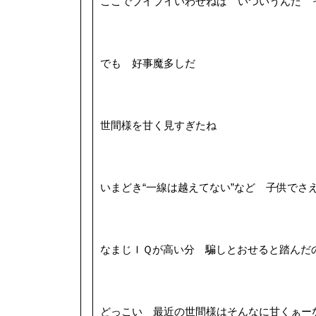
ここでブイブイいわせねば いついうんだ 
でも 好事魔多しだ
世間様を甘く見すぎたね
いまどき“一線は越えてない”など 子供でさ
なまじＩＱが高い分 騙しとおせると踏んだ
どっこい 最近の世間様はそんなに甘くぁー