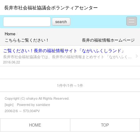
長井市社会福祉協議会ボランティアセンター
search
Home
/
お知らせ掲示板
こちらもご覧ください！ 長井の福祉情報ホームページ
こちらもご覧ください！ 長井の福祉情報ホームペ
ご覧ください！長井の福祉情報サイト「ながいふくしランド」
ージ
長井市社会福祉協議会では、長井市の福祉情報まとめサイト 「ながいふくしランド」 を運営しています。 ボランティア情報の他にも各種福祉情報を掲載しています。 下記サイトをぜひご覧ください！ みんなでつくる長井のふくし情報サイト 「ながいふくしランド」はこちら↓↓↓ このサイトは、長井市社会福祉協議会が運営し、市内の福祉 事業所さん、NPOさん、ボランティアさんなどと連携して福 祉の情報を発信しています。 テーマパークをイメージしたデザインにより、ふくしは“むず かしい“、”かたい“というイメージを少しでもやわらげ、ふく しを身近に感じ、より多くの方に関心をもってもらえるよう にと考えています。 地域のみなさまのお役にたつ、“ふくし情報ホームページ”を 目指しています。 長井市のみなさまで「福祉情報をのせてみたい」という方は こちらまでお気軽にお問合せください お問い合わせ：0238-88-3711 担当：荒井、横澤まで
2016.06.22
募集中のボランティア
ボランティア活動レポート
1件中/1件～1件
ボランティア助成金情報
Copyright (C) shakyo All Rights Reserved.
ボランティア保険のご案内
[
login
] Powered by
samidare
2006/2/6 ～ 573,004PV
ボランティアスクール
HOME
TOP
除雪ボランティア