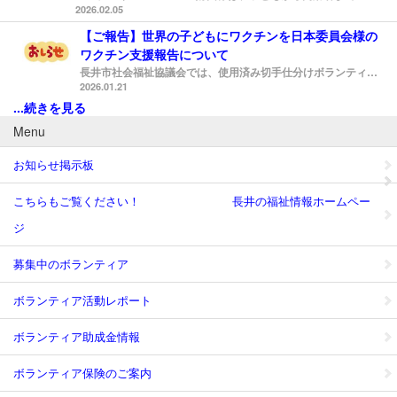
2026.02.05
【ご報告】世界の子どもにワクチンを日本委員会様の
ワクチン支援報告について
長井市社会福祉協議会では、使用済み切手仕分けボランティアやプルタブ回収ボランティア事業において、 「世界の子どもにワクチンを日本委員会様」へ寄付を行っております。 令和６年度分使用済み切手寄付のご報告 【活動報告】プルタブ収集ボランティアへのご協力ありがとうございました！ 「世界の子どもにワクチンを日本委員会様」より、2025年のワクチン支援の報告がありましたので、ご報告いたします。 総額1億1774万5176円分のワクチンや関連機器をミャンマー、ラオス、ブータン、バヌアツの子ども達へ届けることが送ることが出来たそうです。 皆様が積み重ねてくださったご支援で子どもたちの命を守る活動につながっております。 これからも使用済み切手回収ボランティア・プルタブ回収ボランティアをよろしくお願いいたします。 「世界の子どもにワクチンを日本委員会様」が行った支援の詳細は下記リンクより「世界の子どもにワクチンを日本委員会様」HPの報告記事をご覧ください 世界の子どもにワクチンを日本委員会様HP その他疑問な点などがありましたら、長井市社会福祉協議会ボランティアセンターまでご連絡ください。
2026.01.21
...続きを見る
Menu
お知らせ掲示板
こちらもご覧ください！ 長井の福祉情報ホームペー
ジ
募集中のボランティア
ボランティア活動レポート
ボランティア助成金情報
ボランティア保険のご案内