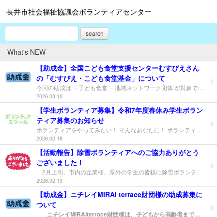
長井市社会福祉協議会ボランティアセンター
search
What's NEW
【助成金】全国こども食堂支援センターむすびえさん
の「むすびえ・こども食堂基金」について
今回の助成は ・子ども食堂 ・地域ネットワーク団体 が対象です！ 全国こども食堂支援センターむすびえさんの「むすびえ・こども食堂基金」 むすびえさんは、誰もとりこぼされない社会を日本でつくりたいという思いを持って活動されています。その活動の一環として、各地のこども食堂を支える地域ネットワーク団体への支援や、社会貢献をしたいと考えている企業団体とつながりこども食堂へ支援を届けることなどをされています。 今回は 「Aコース：継続支援（食品購入費、消耗品費、保険料、検便費）」 「Bコース：地域のつながり応援（交通費、人件費、備品費など）」 「Ｃコース：食材支援によるネットワーク構築（食品購入費）」 の３コースのご紹介です！ ※Ａ～Ｃコースの重複申請はできません。 「Aコース：継続支援（食品購入費、消耗品費、保険料、検便費）」 こども食堂の開催を継続する団体さんへの支援です。 1、助成対象団体と金額 助成対象団体 ● こども食堂の事業を通じた食支援や居場所づくりを助成対象期間中に実施する団体（法人格の有無や活動年数は問いません）。 ● 日本国内においてこども食堂の開催実績があり、継続的にこども食堂を開催している団体。 助成金額 １団体あたり 一律６万円（最大300件） 2、助成対象期間 2026年4月1日 ～ 2026年9月30日（6ヶ月間） 助成対象経費 ・食品購入費 ・消耗品費 （機材・物品のうち、使用期間1年未満のもの） ・保険料 ・検便費 詳細は下記むすびえ様HPよりAコースの募集要項をご覧ください。 「Bコース：：地域のつながり応援（交通費、人件費、備品費など）」 こども食堂の立ち上げ支援やネットワーク化、また支援企業等からの寄付仲介等を行う全国各地の地域ネットワーク団体の活動に対して助成です。 1、助成対象団体と金額 助成対象団体 ● こども食堂の立ち上げ支援やネットワーク化、また支援企業等からの寄付仲介等を行う全国各地のこども食堂地域ネットワーク団体（活動対象エリアの規模や、法人格の有無は問いません。） ● 申請時点で地域ネットワーク団体として1年以上の活動実績がある団体 ※フードバンク専門団体は対象外です。 助成金額 １団体あたり 上限５０万円 2、助成対象期間 2026年4月1日 ～ 2027年3月31日（１２ヶ月間） 助成対象経費 ● 人件費 ● 謝金 ● 会場費 ● 交通費 ● 備品費 ● 消耗品費 ● 印刷製本費 ● 会議費 ● 通信運搬費 ● 保険料 ● 研修費 ● 広報啓発費 ※食品購入費は対象外です 詳細は下記むすびえ様HPよりBコースの募集要項をご覧ください。 「Ｃコース：食材支援によるネットワーク構築（食品購入費）」 対象地域のこども食堂への食材支援を通じて、地域内における資源循環の仕組みづくりやネットワーク構築に取り組む、全国各地の地域ネットワーク団体の活動に対する助成。 1、助成対象団体と金額 助成対象団体 ・Bコースと同様です 助成金額 １団体あたり 上限５０万円 2、助成対象期間 2026年4月1日 ～ 2027年3月31日（１２ヶ月間） 助成対象経費 ・食品購入費 詳細は下記むすびえ様HPよりCコースの募集要項をご覧ください。 募集期間および方法（共通） 募集期間：募集期間 2026年2月25日～ 2026年3月25日 応募方法 HP内の「 むすびえ申請マイページ 」から助成申請をしてください。 ※むすびえさんのマイページ開設方法、申請方法については下記のHPリンクからご確認ください。 むすびえ様HP 2026年度 春募集 その他、不明な点があれば長井市社会福祉協議会までお気軽にお問い合わせください。
2026.03.10
【学生ボランティア募集】令和7年度春休み学生ボラン
ティア募集のお知らせ
ボランティアをやってみたい！ そんなあなたに！ ボランティアをしたいけど『きっかけがない』、そんな思いを持っている皆さん、この春ボランティアを体験してみませんか？ 新しい出会いや発見、経験が出来る場です。友達と一緒にぜひ参加してみてください！ 長井市社会福祉協議会では、春休みに行う学生ボランティアを募集しています！ 令和7年度の春休みボランティアは！ 小学生低学年のこどもたちとの交流ボランティア！絵本の読み聞かせと、子ども達と手作りおもちゃで一緒に遊びましょう！ 誰でも簡単に出来る楽しいスクールです！ぜひ参加してみませんか？ 活動内容 絵本読み聞かせ 手作りおもちゃ作り 手作りしたおもちゃを使って子ども達と交流 募集対象 ・長井市内の小学生（5年生以上） ・長井市内の中学生 ・高校生（長井市内在学、長井市内在住） ・先着２０名様 募集締め切り ３月１０日（火）締切 実施日 ３月２４日（火）８：４５～１２：３０ 集合場所・活動場所 長井市老人福祉センター 住所：993-0011 山形県長井市館町北6-19 当日の予定 8：30～ 受付 8：50～ オリエンテーション 9：05～ 座学『ボランティアとは』 9：30～ 読み聞かせ練習・手作りおもちゃ作り 11：00～ 読み聞かせ・手作りゲーム交流会 12：00～ 修了式 12：30 解散 持ち物 筆記用具、飲み物 その他 ・活動中の写真をホームページなどに掲載することがあります。ご了承ください。 申し込み・お問い合わせ方法 申込用紙に記入した上で、電話、FAX、郵送、直接老人福祉センターへ持ち込み、いずれかの方法でお申込みください。（電話受付時間：8：30－17：00） 申込書は市内の各小学校・中学校・高校に配付しております。 下記QRコードからも申し込みいただけます。 長井市社会福祉協議会 ボランティアセンター 担当土屋 長井市社会福祉協議会 （長井市老人福祉センター内） TEL ０２３８-８８-３７１１ FAX ０２３８-８８-３７１２ その他、ご不明な点がございましたら長井市社会福祉協議会ボランティアセンターまでお気軽にお問い合わせください。
2026.02.18
【活動報告】除雪ボランティアへのご協力ありがとう
ございました！
2月上旬、市内の企業様、県外の学生の皆様に除雪ボランティア活動を実施いただきました。大変ありがとうございました。 当社会福祉協議会ボランティアセンターでは、除雪を必要とする高齢者世帯の方々を対象として、民生委員の方などにニーズ把握等のご協力をいただきながら、除雪ボランティア活動を行いました。 2月上旬は 下雪の除雪４件 （ボランティア参加人数計２５名）の活動を実施いただきました。 除雪にご協力いただいた団体様は以下のとおりです。 ＜下雪の除雪にご協力いただいた団体様＞ ユーケン工業 株式会社 様 株式会社 山市 様 立教大学 スポーツウェルネス学部 様 除雪ボランティアへのご協力、本当にありがとうございました。 当社会福祉協議会ボランティアセンターでは、引き続きボランティア活動の推進に向け取り組んで参ります。ボランティア活動に関するお問い合わせはお気軽に当センターまでご連絡ください。 除雪ボランティアにご協力いただき誠にありがとうございました。 株式会社 山市様 ユーケン工業 株式会社様
2026.02.13
【助成金】ニチレイMIRAI terrace財団様の助成募集に
ついて
ニチレイMIRAIterrace財団様は、子どもから高齢者まで、食を通した居場所づくりに取り組まれる団体の継続的な発展を願い、安定的な活動に要する経費の一部助成を目的に活動を行っていらっしゃいます。 公募期間 2026年2月20日（金）9:00 ～ 3月20日（金）17:00 まで 助成の対象事業 「食を通した居場所づくりに取り組まれている団体（以下、活動団体と記載）」及び「食を通した居場所を支援する中間支援団体」（以下、中間支援団体と記載） 助成予定総額 1,400万円（助成額 活動団体10万円／件、中間支援団体20万円／件） 助成対象経費 活動団体・中間支援団体ともに下記に定めるものを対象とします。 対象経費：食材購入費をはじめ食材を安心・安全に取り扱うために必要な備品購入費、弁当容器代等運営に係る経費全般（会場借料、消耗品費、交通費、諸謝金、通信費、配送費、人件費、家賃 等） 助成支援対象期間 助成決定日から2026年12月31日まで 助成金額 活動団体 10万円 中間支援団体 20万円 応募方法および提出書類 ニチレイMIRAI terrace財団様所定の助成申請フォームに必要事項を記入のうえ、以下の提出書類を添付し、申請受付とします。 助成申請フォームは、 ニチレイMIRAI terrace財団様HP にございますので入力してください。 推薦書のひな型は、全国食支援活動協力会様ホームページよりダウンロードしてください。 助成の詳細について 詳細につきましても、上記のニチレイMIRAI terrace財団様HP募集要項をお読みください。 その他、不明な点があれば長井市社会福祉協議会までお気軽にお問い合わせください。