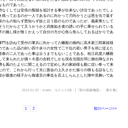
なものであった。
なくしては安倍の叛賊を追討する事が出来ない沙汰であったでしょ
き残っておるのが一人であるのに向かって刃向かうとは恩を仇で返す
家のもの知らず恩知らず奴と云う筋のものであったが、義家果たして
そうだからとて又うかうかと武衡如き者の誘いの手に乗せられている
手の施し様が無くかえって自分の方が心焦ら焦らしておるばかりであ
門を訪ねて受付の軍兵に向かって八幡殿の御内に高木新三郎家経様
のであった品の好い四十余りの女性で二十位の若い男子を供に従えた
経春の二人であった事は云うまでもないことである。桂江此度八幡殿
して来られたが偶々今度の合戦でしかも現在当国出羽に御出陣なされ
噂も風のたよりに聞こえるので定めし夫の家経様も殿に従い奉って来
たので、これから行って夫に面会の上久さかた振りの積もる話をした
姫が最後の様子から御遺言の事迄を言上しらんとした陣中見舞いであ
2013.01.23：orada：
コメント(0)
：[
『卯の花姫物語』 第６巻
]
1
2
前のページ>>