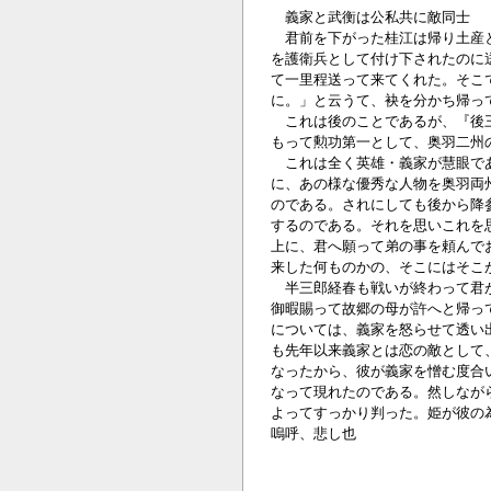
義家と武衡は公私共に敵同士
君前を下がった桂江は帰り土産と
を護衛兵として付け下されたのに
て一里程送って来てくれた。そこ
に。」と云うて、袂を分かち帰っ
これは後のことであるが、『後三
もって勲功第一として、奥羽二州
これは全く英雄・義家が慧眼であ
に、あの様な優秀な人物を奥羽両
のである。されにしても後から降
するのである。それを思いこれを
上に、君へ願って弟の事を頼んで
来した何ものかの、そこにはそこ
半三郎経春も戦いが終わって君が
御暇賜って故郷の母が許へと帰っ
については、義家を怒らせて透い
も先年以来義家とは恋の敵として
なったから、彼が義家を憎む度合
なって現れたのである。然しなが
よってすっかり判った。姫が彼の
嗚呼、悲し也