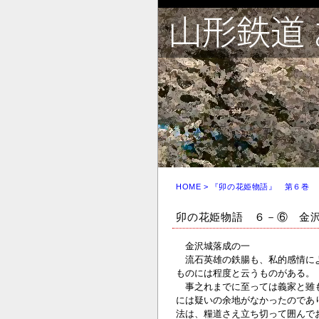
HOME
> 『卯の花姫物語』 第６巻
卯の花姫物語 ６－⑥ 金
金沢城落成の一
流石英雄の鉄腸も、私的感情によ
ものには程度と云うものがある。
事之れまでに至っては義家と雖も
には疑いの余地がなかったのであ
法は、糧道さえ立ち切って囲んで