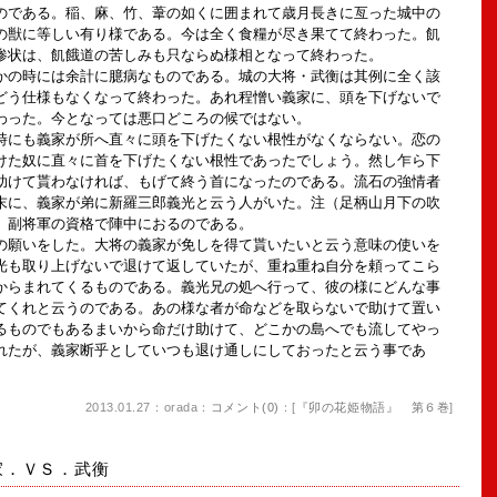
のである。稲、麻、竹、葦の如くに囲まれて歳月長きに亙った城中の
の獣に等しい有り様である。今は全く食糧が尽き果てて終わった。飢
惨状は、飢餓道の苦しみも只ならぬ様相となって終わった。
の時には余計に臆病なものである。城の大将・武衡は其例に全く該
どう仕様もなくなって終わった。あれ程憎い義家に、頭を下げないで
わった。今となっては悪口どころの候ではない。
にも義家が所へ直々に頭を下げたくない根性がなくならない。恋の
けた奴に直々に首を下げたくない根性であったでしょう。然し乍ら下
助けて貰わなければ、もげて終う首になったのである。流石の強情者
末に、義家が弟に新羅三郎義光と云う人がいた。注（足柄山月下の吹
、副将軍の資格で陣中におるのである。
願いをした。大将の義家が免しを得て貰いたいと云う意味の使いを
光も取り上げないで退けて返していたが、重ね重ね自分を頼ってこら
からまれてくるものである。義光兄の処へ行って、彼の様にどんな事
てくれと云うのである。あの様な者が命などを取らないで助けて置い
るものでもあるまいから命だけ助けて、どこかの島へでも流してやっ
れたが、義家断乎としていつも退け通しにしておったと云う事であ
2013.01.27：orada：
コメント(0)
：[
『卯の花姫物語』 第６巻
]
家．ＶＳ．武衡