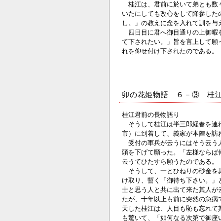
桂江は、君前に於いて弟とも数々
いたにしても改心をして降参した
し。」の教えに念を入れて訓を与
四日目に君へ御目通りの上御暇を
て下されたい。」旨を言上して願
れを仰せ付け下されたのである。
卯の花姫物語 ６－③ 桂
桂江君前の長物語り
そうして桂江は半三郎経春を連れ
市）に到着して、義家が本陣を訪
受付の軍兵が云うにはそう云う人
頭を下げて願った。「左様ならば
云うてひたすら願うたのである。
そうして、一とひねりの砂金を其
け取り、暫く「御待ち下さい。」
士と思う人と共に出て来た其人が
たが、十年以上も前に突然の急病
天した桂江は、人目も恥も忘れて
も驚いて、「如何なる次第で御座