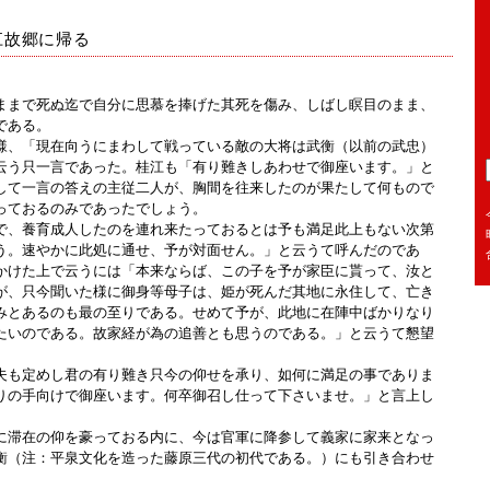
江故郷に帰る
まで死ぬ迄で自分に思慕を捧げた其死を傷み、しばし瞑目のまま、
である。
、「現在向うにまわして戦っている敵の大将は武衡（以前の武忠）
云う只一言であった。桂江も「有り難きしあわせで御座います。」と
して一言の答えの主従二人が、胸間を往来したのが果たして何もので
っておるのみであったでしょう。
、養育成人したのを連れ来たっておるとは予も満足此上もない次第
う。速やかに此処に通せ、予が対面せん。」と云うて呼んだのであ
かけた上で云うには「本来ならば、この子を予が家臣に貰って、汝と
が、只今聞いた様に御身等母子は、姫が死んだ其地に永住して、亡き
みとあるのも最の至りである。せめて予が、此地に在陣中ばかりなり
たいのである。故家経が為の追善とも思うのである。」と云うて懇望
も定めし君の有り難き只今の仰せを承り、如何に満足の事でありま
りの手向けで御座います。何卒御召し仕って下さいませ。」と言上し
滞在の仰を豪っておる内に、今は官軍に降参して義家に家来となっ
衡（注：平泉文化を造った藤原三代の初代である。）にも引き合わせ