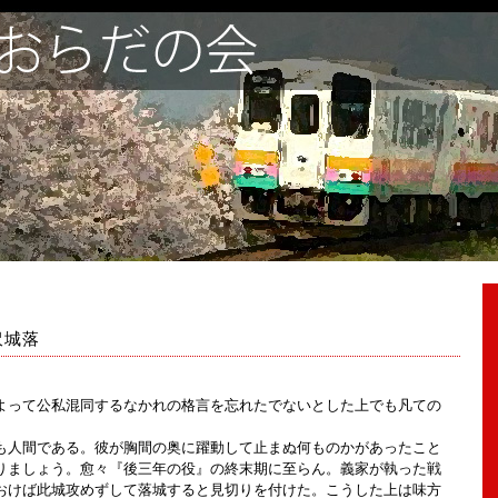
沢城落
って公私混同するなかれの格言を忘れたでないとした上でも凡ての
人間である。彼が胸間の奥に躍動して止まぬ何ものかがあったこと
りましょう。愈々『後三年の役』の終末期に至らん。義家が執った戦
おけば此城攻めずして落城すると見切りを付けた。こうした上は味方