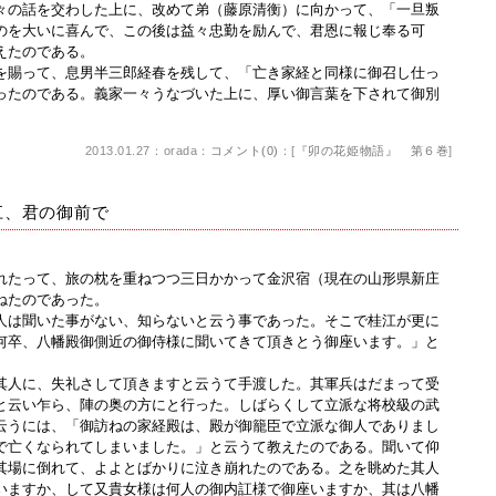
の話を交わした上に、改めて弟（藤原清衡）に向かって、「一旦叛
のを大いに喜んで、この後は益々忠勤を励んで、君恩に報じ奉る可
えたのである。
賜って、息男半三郎経春を残して、「亡き家経と同様に御召し仕っ
ったのである。義家一々うなづいた上に、厚い御言葉を下されて御別
2013.01.27：orada：
コメント(0)
：[
『卯の花姫物語』 第６巻
]
江、君の御前で
たって、旅の枕を重ねつつ三日かかって金沢宿（現在の山形県新庄
ねたのであった。
は聞いた事がない、知らないと云う事であった。そこで桂江が更に
何卒、八幡殿御側近の御侍様に聞いてきて頂きとう御座います。」と
人に、失礼さして頂きますと云うて手渡した。其軍兵はだまって受
と云い乍ら、陣の奥の方にと行った。しばらくして立派な将校級の武
云うには、「御訪ねの家経殿は、殿が御籠臣で立派な御人でありまし
で亡くなられてしまいました。」と云うて教えたのである。聞いて仰
其場に倒れて、よよとばかりに泣き崩れたのである。之を眺めた其人
いますか、して又貴女様は何人の御内訌様で御座いますか、其は八幡