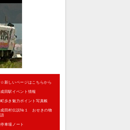
☆新しいページはこちらから
成田駅イベント情報
町歩き魅力ポイント写真帳
成田村伝説№１ おせきの物
語
停車場ノート