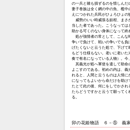
の一兵と雖も損ずるのを惜しんだ
妻子巻族は全く網の中の魚、檻中
えにつかれた兵民がひょろひょの
威勢のいい時威張る奴程、まさか
当した者であった。こうなっては
助かる可くのない身体になって終
処が強情者の常として、こんな時
争いで負けて、戦いの争いでも負
げたくないと云うた処で、下げて
もどう仕様もない。老いに老いた
奏で有名になっている人物）。今
其義光が処へ軍使を遣して助命の
よこすのである。初めの内は、義
れると、人間と云うものは人情に
になってもよいから命だけを助け
たとて此の後、何にをしでかされ
たらどうですかと云うて願ってく
る。
卯の花姫物語 ６－⑤ 義