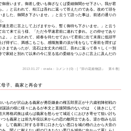
で御座います。御差し使いも御ざなくば委細御聞かせ下さい。我が君
ら。」と云われて、桂江は吾れに返って答えたのである。改めて頭を
いました、御聞き下さいませ。」と云うて語った事は、前述の通りの
た。
速主君に言上して上げますから、暫く御待ち下さいませ。」と云う
て出て来て云う様、「ただ今早速君前に連れて参れ。との仰せであり
れよ。」と云われて、経春を待たせておいて君前に出て末座に低頭平
上げ得ずに、満感こもごも、感慨無量の涙が滝をなして座前を潤すば
りさまであったが、流石は女丈夫の桂江、吾れに返って恭々しく一別
寺で家経と別れて以来の今に至る迄の委細をつぶさに言上に及んだの
2013.01.27：orada：
コメント(0)
：[
『卯の花姫物語』 第６巻
]
江母子、義家と再会す
いものが沢山ある義家が勇臣鎌倉の権五郎景正が十六歳初陣初戦の
智謀談の様に様々にあるが本文と直接関係のないのは く抜きにして
総大将格武衡は成らば義家を怒らせて城近くにおびき寄せて狙い討ち
いつも義家とは前九年役以来からの恋の敵同士である。逆か怨みも以
を して義家に対する非常に口きたない悪口を城の櫓の上から大音の
のを、聞くに耐えない程の口きたない悪口を城外に向かって罵しらし