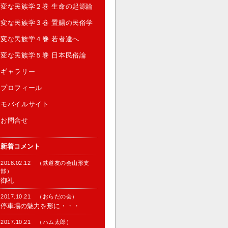
変な民族学２巻 生命の起源論
変な民族学３巻 置賜の民俗学
変な民族学４巻 若者達へ
変な民族学５巻 日本民俗論
ギャラリー
プロフィール
モバイルサイト
お問合せ
新着コメント
2018.02.12 （鉄道友の会山形支
部）
御礼
2017.10.21 （おらだの会）
停車場の魅力を形に・・・
2017.10.21 （ハム太郎）