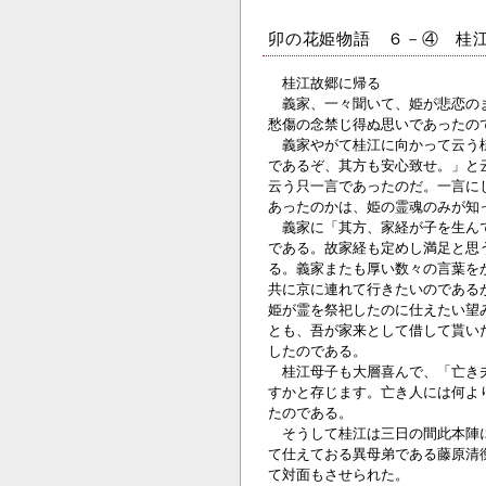
卯の花姫物語 ６－④ 桂
桂江故郷に帰る
義家、一々聞いて、姫が悲恋のま
愁傷の念禁じ得ぬ思いであったの
義家やがて桂江に向かって云う様
であるぞ、其方も安心致せ。」と
云う只一言であったのだ。一言に
あったのかは、姫の霊魂のみが知
義家に「其方、家経が子を生んで
である。故家経も定めし満足と思
る。義家またも厚い数々の言葉を
共に京に連れて行きたいのである
姫が霊を祭祀したのに仕えたい望
とも、吾が家来として借して貰い
したのである。
桂江母子も大層喜んで、「亡き夫
すかと存じます。亡き人には何よ
たのである。
そうして桂江は三日の間此本陣に
て仕えておる異母弟である藤原清
て対面もさせられた。