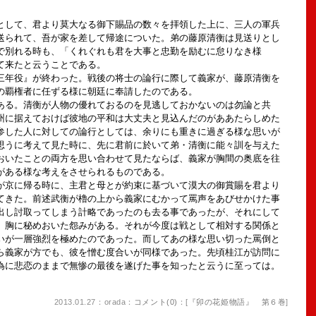
して、君より莫大なる御下賜品の数々を拝領した上に、三人の軍兵
送られて、吾が家を差して帰途についた。弟の藤原清衡は見送りとし
で別れる時も、「くれぐれも君を大事と忠勤を励むに怠りなき様
て来たと云うことである。
年役』が終わった。戦後の将士の論行に際して義家が、藤原清衡を
の覇権者に任ずる様に朝廷に奉請したのである。
る。清衡が人物の優れておるのを見逃しておかないのは勿論と共
州に据えておけば彼地の平和は大丈夫と見込んだのがああたらしめた
参した人に対しての論行としては、余りにも重きに過ぎる様な思いが
思うに考えて見た時に、先に君前に於いて弟・清衡に能々訓を与えた
おいたことの両方を思い合わせて見たならば、義家が胸間の奥底を往
がある様な考えをさせられるものである。
京に帰る時に、主君と母とが約束に基づいて漠大の御賞賜を君より
てきた。前述武衡が櫓の上から義家にむかって罵声をあびせかけた事
出し討取ってしまう計略であったのも去る事であったが、それにして
、胸に秘めおいた怨みがある。それが今度は戦として相対する関係と
いが一層強烈を極めたのであった。而してあの様な思い切った罵倒と
ら義家が方でも、彼を憎む度合いが同様であった。先頃桂江が訪問に
為に悲恋のままで無惨の最後を遂げた事を知ったと云うに至っては。
2013.01.27：orada：
コメント(0)
：[
『卯の花姫物語』 第６巻
]