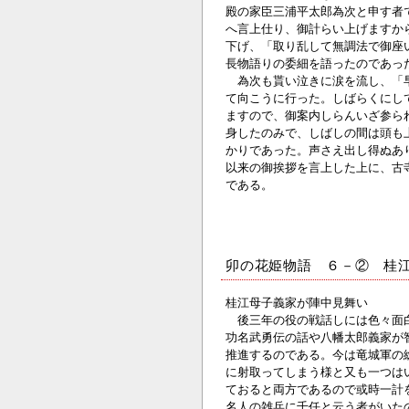
殿の家臣三浦平太郎為次と申す者
へ言上仕り、御計らい上げますか
下げ、「取り乱して無調法で御座
長物語りの委細を語ったのであっ
為次も貰い泣きに涙を流し、「早
て向こうに行った。しばらくにし
ますので、御案内しらんいざ参ら
身したのみで、しばしの間は頭も
かりであった。声さえ出し得ぬあ
以来の御挨拶を言上した上に、古
である。
卯の花姫物語 ６－② 桂
桂江母子義家が陣中見舞い
後三年の役の戦話しには色々面白
功名武勇伝の話や八幡太郎義家が
推進するのである。今は竜城軍の
に射取ってしまう様と又も一つは
ておると両方であるので或時一計
名人の雑兵に千任と云う者がいた