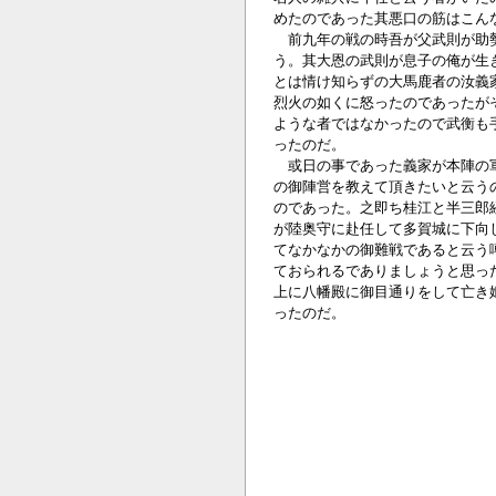
めたのであった其悪口の筋はこん
前九年の戦の時吾が父武則が助勢
う。其大恩の武則が息子の俺が生
とは情け知らずの大馬鹿者の汝義
烈火の如くに怒ったのであったが
ような者ではなかったので武衡も
ったのだ。
或日の事であった義家が本陣の軍
の御陣営を教えて頂きたいと云う
のであった。之即ち桂江と半三郎
が陸奥守に赴任して多賀城に下向
てなかなかの御難戦であると云う
ておられるでありましょうと思っ
上に八幡殿に御目通りをして亡き
ったのだ。