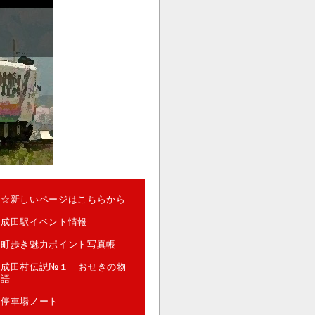
☆新しいページはこちらから
成田駅イベント情報
町歩き魅力ポイント写真帳
成田村伝説№１ おせきの物
語
停車場ノート