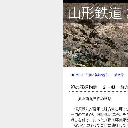
HOME
> 『卯の花姫物語』 第２巻
卯の花姫物語 ２－⑩ 前
奥州前九年役の終結
清原武則が官軍に味方する可く決
一門の向背が、彼時俄かに決定を
通しを付けておった八幡太郎義家
彼が父に従って奥州に遠征して来