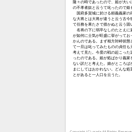
隆々の時であったので、姫が大い
の不孝者奴と云うて叱ったので姫
国府多賀城に於ける頼義義家の両
な大将とは大将が違うと云う古今
て任務を果たさで措かぬと云う固
名将の下に弱卒なしのたとえに漏
が如何に士気が旺盛に挙がってお
かんのである。まず相方対峙状態
て一旦は叱ってみたものの貞任も
考えて見た。今度の戦の起こった
ったのである。姫が処ばかり義家
ない訳だと考えた。娘がところば
まにしてはおかれない。どんな処
とがあると一人口を云うた。
Copyright (C) orada All Rights Reserv