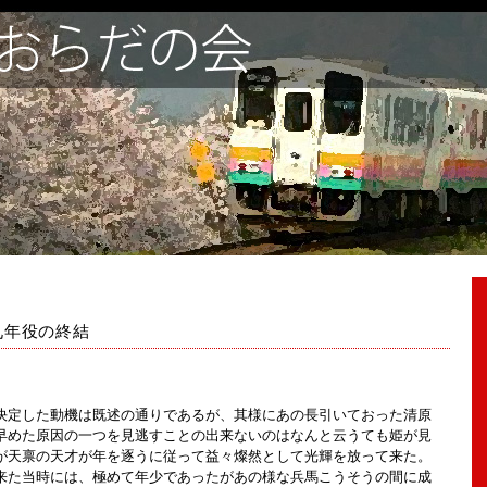
九年役の終結
定した動機は既述の通りであるが、其様にあの長引いておった清原
早めた原因の一つを見逃すことの出来ないのはなんと云うても姫が見
が天禀の天才が年を逐うに従って益々燦然として光輝を放って来た。
た当時には、極めて年少であったがあの様な兵馬こうそうの間に成