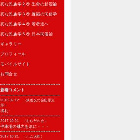
変な民族学２巻 生命の起源論
変な民族学３巻 置賜の民俗学
変な民族学４巻 若者達へ
変な民族学５巻 日本民俗論
ギャラリー
プロフィール
モバイルサイト
お問合せ
新着コメント
2018.02.12 （鉄道友の会山形支
部）
御礼
2017.10.21 （おらだの会）
停車場の魅力を形に・・・
2017.10.21 （ハム太郎）