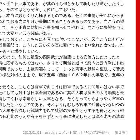
々手ごわい娘である、が其のうち何とかして騙したり透かしたりし
ら、その節はどうぞ宜しく位にしておいた。
、本当に妙ちくりん極まるものである。色々の事情が卍巴にからま
つれておる内に年月が長期に亘ることがあるものである。向こうの望
とて、そう正直に封切った事を知らせてやれば、向こうに失望を与え
れて大変だと云う関係がある。
しておくと、こちらにも直ぐに付いてこないが、又向こうにも行か
斑目四郎は、こうした云い分を真に受けてもとより惚れた女であった
を炎々と燃やしている。
たので、如何に最愛の四男武忠が熱望による安倍方にだとしたと
請に応ずるものではない。さりとて断然と退けて終うと云う挙にも出
同断であった。去就両端をじして、じっと両軍の動静を重視して警戒
の様な対峠のままで、康平五年（西暦１０６２年）の年迄で、五年の
云うと、こちらは官軍で向こうは賊軍であるのに間違いはない事で
たにしても対手は日本全国であるのに其の大将は源氏の大将頼義と云
してくれば素晴らしい大軍となる。そうなってからようやく官軍の
逃したというものである。それよりはむしろ官軍の兵備が少ない今の
の大軍を合流した戦闘力を以て徒討の実を全とうするを得たと云う戦
の有利此のうえや有る可らずと云う事に決定したとは流石老将の清原
2013.01.01：orada：
コメント(0)
：[
『卯の花姫物語』 第２巻
]