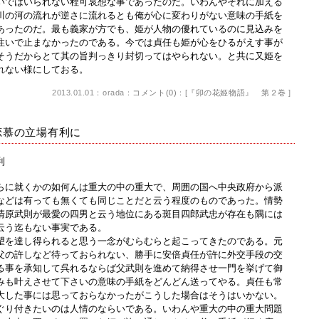
いではいられない程可哀想な事であったのだ。いわんやそれに加える
川の河の流れが逆さに流れるとも俺が心に変わりがない意味の手紙を
あったのだ。最も義家が方でも、姫が人物の優れているのに見込みを
注いで止まなかったのである。今では貞任も姫が心をひるがえす事が
そうだからとて其の旨判っきり封切ってはやられない。と共に又姫を
れない様にしておる。
2013.01.01：orada：
コメント(0)
：[
『卯の花姫物語』 第２巻
]
恋慕の立場有利に
利
に就くかの如何んは重大の中の重大で、周囲の国へ中央政府から派
などは有っても無くても同じことだと云う程度のものであった。情勢
清原武則が最愛の四男と云う地位にある斑目四郎武忠が存在も隅には
云う迄もない事実である。
を達し得られると思う一念がむらむらと起こってきたのである。元
父の許しなど待っておられない、勝手に安倍貞任が許に外交手段の交
る事を承知して呉れるならば父武則を進めて納得させ一門を挙げて御
みも叶えさせて下さいの意味の手紙をどんどん送ってやる。貞任も常
大した事には思っておらなかったがこうした場合はそうはいかない。
ぐり付きたいのは人情のならいである。いわんや重大の中の重大問題