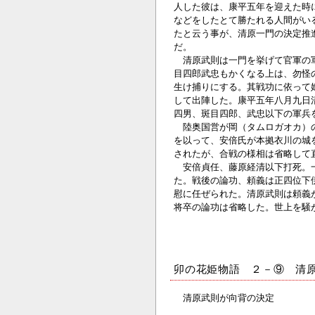
人した彼は、康平五年を迎えた時
などをしたとて勝たれる人間がい
たと云う事が、清原一門の決定推
だ。
清原武則は一門を挙げて官軍の軍
目四郎武忠もかくなる上は、勿怪
生け捕りにする。其戦功に依って
して出陣した。康平五年八月九日
四男、斑目四郎、武忠以下の軍兵
陸奥国営が岡（タムロガオカ）の
を以って、安倍氏が本拠衣川の城
されたが、合戦の様相は省略して
安倍貞任、藤原経清以下打死。一
た。戦後の論功、頼義は正四位下
慰に任ぜられた。清原武則は頼義
将卒の論功は省略した。世上を騒
卯の花姫物語 ２－⑨ 清
清原武則が向背の決定