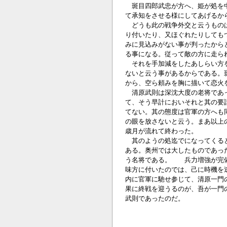
斑目四郎武忠が方へ、姫が処を中
て承知をさせる様にしてあげるか
どうも此の戦争外交と云うものは
り付いたり、又ほぐれたりしても
みに見込みがない事が判ったから
る事になる。従って敵の方に走ら
それを手加減をしたあしらい方を
ないと云う事があるからである。
から、空ら頼みを胸に描いて恋火
清原武則は深沈大度の老将であっ
て、そう早計においそれと其の要
てない。其の態度は官軍の方へも
の眼を放さないと云う。まあ以上
歳月が流れて終わった。
其のようの処迄でになってくると
ある。奥州では大したものであっ
う名将である。 兵力増強が完備
味方に付いたのでは、己に時機を
内に官軍に馳せ参じて、清原一門
果に終戦を迎うるのが、吾が一門
武則であったのだ。