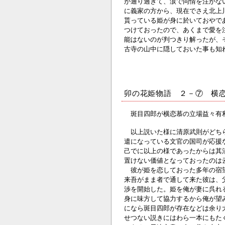
が通り過ぎて、涙で同情を注がな
に義家の方から、現在でさえ北上
貰っている姫が身に於いておやで
つけておったので、あくまで愛を
能はないのが判つきり解ったが、
古寺の山中に隠しておいた事も知
卯の花姫物語 ２－⑦ 横
斑目四郎が横恋慕の立場益々有
以上説いた様に清原武則がどちら
遣になっている文官の国司が応援
己でに以上の様であったからは其
置けない価値となっておったのは
彼が姫を恋しておった多年の宿望
来吾がまま者で通して来た彼は、
渉を開始した。姫を俺が妻に呉れ
身に味方して協力するから俺が望
になら斑目四郎が存在などは余り
せつない説きにはわら一本にもた