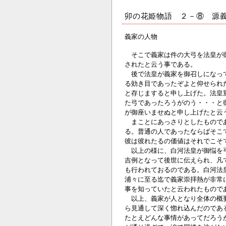
卯の花姫物語 ２－⑧ 源
義家の人物
そこで義家は件の大弓を法皇が御
されたと云う事である。
後で法皇が義家を御召しになって
る効き目であったぞよと仰せられ
と存じますると申し上げた。法皇
た弓であったろうがのう・・・と
が御座いませぬと申し上げたと云
まことにあっさりとしたものであ
る。普通の人であったならばそこ
彼は彼れたるの価値はそれでこそ
以上の様に、白河法皇が御悩を弓
吉例となって後世に伝えられ、凡
も行われておるのである。白河法
浦々に至る迄で義家崇拝熱が非常
事を知っていたと云われたもので
以上、義家が人となり全体の概要
ら見通して深く惚れ込んだのであ
たとえどんな事情があってだろう