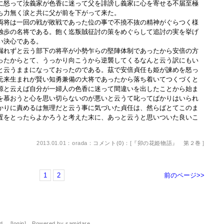
に怒って汝義家が色香に迷って父を誹謗し義家に心を寄せる不届至極
も力無く涙と共に父が前を下がって来た。
将は一回の戦が敗戦であった位の事で不撓不抜の精神がぐらつく様
独歩の名将である。飽く迄叛賊征討の策をめぐらして追討の実を挙げ
い決心である。
れずと云う部下の将卒が小勢乍らの堅陣体制であったから安倍の方
ったからとて、うっかり向こうから逆襲してくるなんと云う訳にもい
と云うままになっておったのである。茲で安倍貞任も姫が諫めを怒っ
元来生まれが賢い知勇兼備の大将であったから落ち着いてつくづくと
源と云えば自分が一婦人の色香に迷って間違いを出したことから始ま
を慕おうと心を思い切らないのが悪いと云うて叱ってばかりはいられ
かりに責めるは無理だと云う事に気づいた貞任は、然らばとてこのま
置をとったらよかろうと考えた末に、あっと云うと思いついた良いこ
2013.01.01：orada：
コメント(0)
：[
『卯の花姫物語』 第２巻
]
1
2
前のページ>>
ed. [
login
] Powered by
samidare