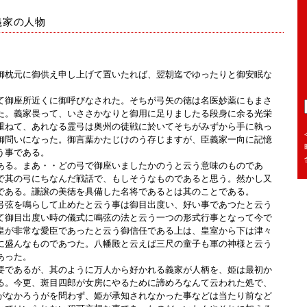
義家の人物
枕元に御供え申し上げて置いたれば、翌朝迄でゆったりと御安眠な
御座所近くに御呼びなされた。そちが弓矢の徳は名医妙薬にもまさ
た。義家畏って、いささかなりと御用に足りましたる段身に余る光栄
重ねて、あれなる霊弓は奥州の徒戦に於いてそちがみずから手に執っ
御問いになった。御言葉かたじけのう存じますが、臣義家一向に記憶
う事である。
る。まあ・・どの弓で御座いましたかのうと云う意味のものであ
で其の弓にちなんだ戦話で、もしそうなものであると思う。然かし又
である。謙譲の美徳を具備した名将であるとは其のことである。
弦を鳴らして止めたと云う事は御目出度い、好い事であつたと云う
て御目出度い時の儀式に鳴弦の法と云う一つの形式行事となって今で
皇が非常な愛臣であったと云う御信任である上は、皇室から下は津々
に盛んなものであつた。八幡殿と云えば三尺の童子も軍の神様と云う
あった。
であるが、其のように万人から好かれる義家が人柄を、姫は最初か
る。今更、斑目四郎が女房にやるために諦めろなんて云われた処で、
がなかろうがを問わず、姫が承知されなかった事などは当たり前など