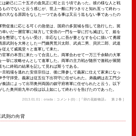
には齢己に二十五才の血気正に旺と云う頃であった。彼の様な人と戦
るものでないと云う感じが、世上一般に判つきりと知れ亙って終わっ
進の大なる原因をなした一つである事は又云う迄もない事であったの
勢促進に応じる可くの急使は、国府の多賀城を指して急行した。斑
の幸いだ一層官軍に味方して安倍の一門を一挙に打ち滅ぼして、姫を
姫を懇望してもらい受け、非応なしに吾が妻となすを心に描いて勇躍
清原武則を大将とした一門嫡男荒川太郎、武貞二男、貝沢二郎、武道
を従えて威風堂々と進軍して来た。
官軍の本営に来たって合流した。両軍合わせて一万三千余騎の大軍
を一挙に攻略せんとして進軍した。両軍の主力戦が随所で激戦が展開
直ちに終戦の結果を記して見れば斯うである。
旦戦場を逃れた安倍宗任は、後に降参して義家に仕えて家来になっ
伊予守拝受。義家は従五位下出羽守に任ぜられた。弟義網は左工門少
が奏請によって出羽奥州両国の鎮守府将軍に任ぜられたと云う。以下
がした奥州前九年の役は以上如にして終わりを告げたのであった。
2013.01.01：orada：
コメント(0)
：[
『卯の花姫物語』 第２巻
]
原武則の向背