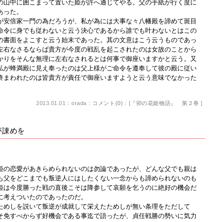
の山中に囲こまって置いた姫が許へ通じてやる。父の手紙が行く度に
あった。
安倍家一門の為だろうが、私が為には大事な々八幡殿を諦めて斑目
命令に身でも従わないと云う決心であるから誰でも叶わないとはこの
の書面をよこすと云う始末であった。其の文意はこう云うものであっ
左右なさるならば貴方が今度の戦乱を起こされたのは女故のことから
かりをそんな無理に左右なされるとは何事で御座いますかと云う。又
私が蜂満殿に見え奉ったのは父上様がご命令を遵奉して彼の殿に従い
終まわれたのは皆貴方が責任で御座いますようと云う意味でなかった
2013.01.01：orada：
コメント(0)
：[
『卯の花姫物語』 第２巻
]
が諌めを
の恋愛があきらめられないのは勿論であったが、どんな父でも親は
も父をどこまでも叛逆人にはしたくない一念からも諦められないのも
姫は今度勝った戦の直後こそは降参して哀願を乞うのに絶好の機会だ
に考えついたのであったのだ。
めしを説いて叛逆が成就して栄えたためしが無い条理をただして
そ免すべからず好機会である事迄で語ったが、貞任戦勝の勢いに気力