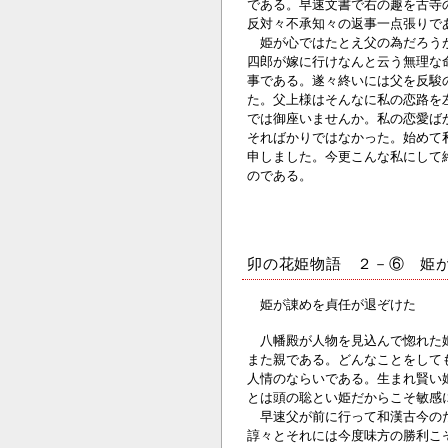
である。早速文書で右の趣を古寺
反対々不承知々の返事一点張りで
姫が心ではたとえ父の為だろうが
四郎が嫁に行けなんと云う無理な
事である。遂々終いには父を反駿
た。父上様はそんなに私の恋路を
では御座いませんか。私の恋愛ば
そればかりではなかった。始めて
申しました。今更こんな私にして
のである。
卯の花姫物語 ２－⑥ 姫
姫が諌めを貞任が退ぞけた
八幡殿が人物を見込んで惚れた姫
また親である。どんなことをして
人情のならいである。生まれ賢い
とは頭の聡とい姫だからこそ敏感
早速父が前に行って和漢古今のた
諄々とそれには今度味方の勝利こ