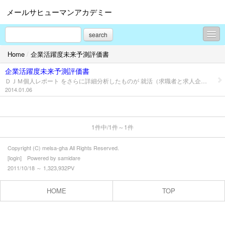
メールサヒューマンアカデミー
search
Home
/
企業活躍度未来予測評価書
メルサGHAとは
企業活躍度未来予測評価書
学院長メッセージ
ＤＪＭ個人レポート をさらに詳細分析したものが 就活（求職者と求人企業）のミスマッチを防ぎ 且つ、 求職者が本採用に至った後の人材育成指導書となるものです。
2014.01.06
事業内容
GHA人材仲介
1件中/1件～1件
新着情報
Copyright (C) melsa-gha All Rights Reserved.
企業人基礎力養成学科
[
login
] Powered by
samidare
2011/10/18 ～ 1,323,932PV
ビジネスプロ養成学科
HOME
TOP
グローバル人材育成学科
起業力養成学科