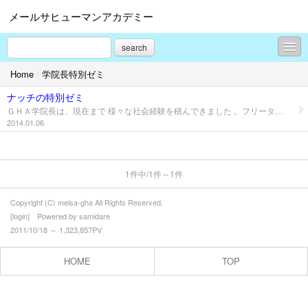
メールサヒューマンアカデミー
search
Home
/
学院長特別ゼミ
メルサGHAとは
ナッチの特別ゼミ
学院長メッセージ
ＧＨＡ学院長は、現在まで 様々な社会経験を積んできました 。フリーター、大手企業社員、中小企業社員、日本航空の客室乗務員、中小企業の経営補佐、中小企業のＭ＆Ａ実践など、日本全国、世界各国で様々な体験をしてきました。その体験を学院長特別ゼミとしてブログで発信致します。そのテーマは、「企業イメージアップで売上向上を目指すサービス手法」です。 特別ゼミの特徴は、教科書で学んだことではなく（もちろん様々な学習は欠かしませんが）、常に現場に出向き、習得したサービス哲学を教示することにあります。一流のサービスから庶民的サービスなど、世界各国、日本全国のサービスを学院長自身が実際に体感し、持論を付け加え、自己サービス哲学とした学院長自身の経験知からのアドバイスです。 学院長は、今も様々なサービスの現場に行くことを惜しみません。 プライベートの旅行では、一流ホテルの宿泊体験から、朝食付き５，０００円のビジネスホテルでの体験など、あらゆるサービス体験を求め、自己啓発を続けています。 食事サービスでも、１００円（時には無料クーポン）のコーヒーに始まり、一流ホテルのレストランでの会食、エコノミークラスの飛行機でのサービスからファーストクラスのサービスなど・・・・ 自分を磨くための自己への投資を惜しまず、 常に自ら現場に出向き 、企業力イメージアップから売上向上に結び付く、サービス手法の革新に余念がありません。（全国各地から次々にセミナーご依頼を頂戴している人気の理由がここにあります）。 机上論や既に古くなったサービス価値観に振り回されることなく、日々現場体験や精進を続ける学院長のサービス経験知から、次の２点（ゼミナール）について自らブログで発信致します。 これらの内容はブログや企業研修にとどまらず、 その内容をアレンジし、将来の日本を背負って立つ高校生や大学生向対象の進路指導に組み込み、お話させて頂くこともございます 。 進路指導に関する学院長への講演ご依頼はこちらからお問合せ下さい⇒ ゼミ１．世界で通用するマナー 学院長は元日本航空の客室乗務員として約１０年間、国際線、国内線で５，１８９時間のフライトタイムを経験しています。１０年間の機内サービスで学んだ接客手法やコミュニケーション手法に現在求められるサービス手法を加味し、企業イメージアップから売上向上に結び付くサービス研修プログラムを作り上げました。その基盤はビジネスマナーです。グローバル人材になるための原点は、『礼節をわきまえる』『人に不快な思いをさせない』『スマートな振る舞いを心がける』 など基本的なエチケットやマナーを習得することです。ビジネスマンにとっては、社会生活を上手に生きていくために必須の知識と言えるでしょう。マナーはコミュニケーションの基盤となるものです。マナーの欠如はコミュニケーションの欠如となり、大事なお客様ばかりでなく、あなたの大事な人までを失ってしまうかもしれません。 ゼミ２．１００－１＝０の恐怖（サービス法則） １００－１＝０、もちろん数式としては成り立つはずがありません。 「長年にわたって培ってきた信用も、たった一度の失敗で無になる」という意味です。 １００－１＝９９のはずですが、接客におけるサービス向上の視点からいうと、１００－１＝０になってしまいます。 １００人の従業員がいた場合、９９人が素晴らしい接客サービスをしていても 残りの１人が不適切な接客サービスをしていれば、お客様はその店の評価をゼロにしてしまう事もあり得るのです。管理責任者のリーダーシップの下で全員が一体になり、毎回全力投入し接客を行うことが重要なのです。忘れてならないことは、数式の１００の中には従業員のサービスも、店構えも、客に与える印象の全てが含まれているということです。 企業研修（セミナー）ご依頼はこちらからお問合せ下さい。 ｜前のページへ戻る｜
2014.01.06
事業内容
GHA人材仲介
1件中/1件～1件
新着情報
Copyright (C) melsa-gha All Rights Reserved.
企業人基礎力養成学科
[
login
] Powered by
samidare
2011/10/18 ～ 1,323,857PV
ビジネスプロ養成学科
HOME
TOP
グローバル人材育成学科
起業力養成学科