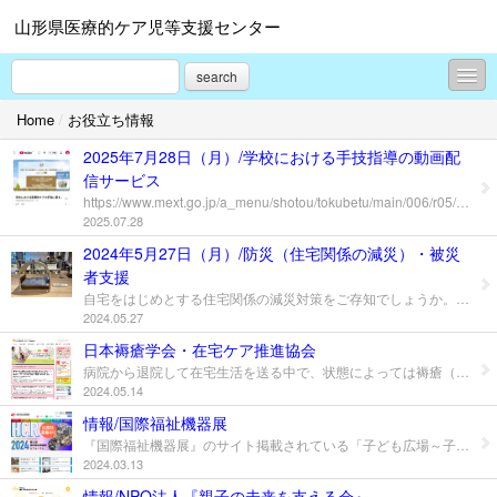
山形県医療的ケア児等支援センター
search
Home
/
お役立ち情報
お知らせ
2025年7月28日（月）/学校における手技指導の動画配
講演会・講習会案内（開催予定）
信サービス
https://www.mext.go.jp/a_menu/shotou/tokubetu/main/006/r05/1420893_00003.htm 文部科学省は、令和元年度に作成された「学校における医療的ケア実施対応マニュアル（看護師用）」に基づき、学校現場で行われている主要な医療的ケアの手技など8テーマを視覚的に学ぶことができる研修動画を作成しました。 下記①～⑧について随時研修をすることができます。 ぜひご活用ください。 学校における医療的ケアの手技に関する研修動画シリーズ（PDF：920KB） 動画一覧（YouTubeにリンクします） コンテンツ概要（YouTubeにリンクします） ①喀痰吸引（鼻腔・口腔）（YouTubeにリンクします） ②喀痰吸引（気管カニューレ・気管切開部）（YouTubeにリンクします） ③人工呼吸器による呼吸管理Ⅰ（酸素療法を含む）（YouTubeにリンクします） ③人工呼吸器による呼吸管理Ⅱ（YouTubeにリンクします） ④気管切開部の管理（YouTubeにリンクします） ⑤経管栄養（YouTubeにリンクします） ⑥導尿（YouTubeにリンクします） ⑦血糖測定およびインスリン療法（YouTubeにリンクします） ⑧緊急時・災害時の対応（YouTubeにリンクします） （参考）学校における医療的ケア実施対応マニュアル（看護師用） （医療ソーシャルワーカー）
講演会・講習会案内（開催終了）
2025.07.28
2024年5月27日（月）/防災（住宅関係の減災）・被災
お役立ち情報
者支援
プロフィール
自宅をはじめとする住宅関係の減災対策をご存知でしょうか。 家屋の倒壊から身を守る方法として、県では応急的な対策としてベッドをアーチ状の鉄骨で覆うことで落下物から身を守る「防災ベッド」をはじめ、「居間・寝室の部分補強」「耐震シェルター」の導入を紹介しています。現在使用している介護ベッドに装置する「介護ベッド用防災フレーム」は、左右どちら側からもケアが可能です。 「災害対策は必要だけれどうすればいいの?」と思った時、安全確保の方法やどのような支援があるのか確認してみませんか。 問合せは住宅の在る市町村の住宅リフォーム支援制度担当課までお願いします。 ↓「あなたの身近な防災情報 こちら防災やまがた！」～命を守る住宅改修支援について～ https://www.pref.yamagata.jp/180025/bosai/kochibou/bousaijouhou/jishintsunami/earthquake/kinkyu.html
2024.05.27
お問合せ
日本褥瘡学会・在宅ケア推進協会
病院から退院して在宅生活を送る中で、状態によっては褥瘡（床ずれ）が心配といった声があります。 自宅での２４時間、３６５日の介護する中、ベッド上でいかに快適にすごせるか、そして介助者はどうしたら負担が少なくよいケアができるかを考えることが必要な場合がありますね。 また事業所ではスタッフの腰痛予防対策を考える際にご参考にしてみてはいかがでしょうか。 日本褥瘡学会・在宅ケア推進協会ではセミナー・書籍の紹介で褥瘡ケアについて学ぶことができます。セミナーは各専門職はもちろん利用者やご家族の参加も可能です。 http://www.tokozurecare.com/index.html
2024.05.14
情報/国際福祉機器展
『国際福祉機器展』のサイト掲載されている「子ども広場～子どもの福祉機器と相談コーナー」では、退院時の自宅でのベッド周辺や入浴・排泄や移動といった日常生活を送る際の住まいの工夫について知ることができます。 パンフレットにより、退院時の準備や介護機器の導入時に生活場面がイメージしやすくなります。ご家族はもちろん相談担当者や事業所といった支援者の活用もいいですね！ ダウンロードはこちらから↓ https://hcr.or.jp/useful/children ○子どものリフト・吊り具 考え方と選び方 ○ 医療的ケアが必要な子どものベッド周りの工夫 ○子どもの椅子（座位保持装置・バスチェア・トイレチェア）選び方のポイント ○住まいの音環境対策ハンドブック ○子どものバギー・車いす 選び方のポイント ○子どものトイレ環境ハンドブック 肢体不自由編 ○医療的ケアが必要な子どものお風呂の工夫 ○てんかんのある人の暮らしの工夫ハンドブック ○医療的ケアが必要な子どもの住まいの工夫 ○住まいの福祉機器ガイドブック 肢体不自由編 ○住まいの安全対策ガイドブック 知的・発達障害編 ○子どもの安全入浴ガイドブック ○療育の基本 ○療育 Q＆A ○子ども向けの福祉機器とその選び方 ○福祉機器 Q＆A
2024.03.13
情報/NPO法人『親子の未来を支える会』