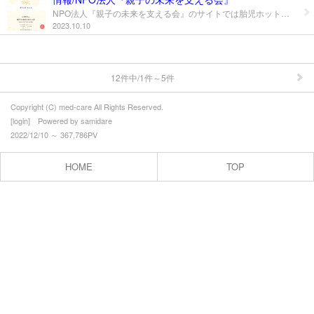
NPO法人『親子の未来を支える会』のサイトでは胎児ホットラインやzoomを活用したオンラインピアサポート「ゆりかご」といった相談窓口にアクセスすることができます。 また学校看護師の支援として「学校における高度な医療的ケアを担う看護師ネットワーク構築事業」の一環でわかりやすく学ぶことが可能です。 内容は各手技に関する医療的ケアマニュアル、動画コンテンツにて児童や障がい者に関する条約・法改正や医療的ケア児等の生活に関する法律、実践編としてカニューレ交換、吸引、胃ろうなどについてわかりやすく紹介されています。 https://www.fab-support.org/
2023.10.10
12件中/1件～5件
Copyright (C) med-care All Rights Reserved.
[
login
] Powered by
samidare
2022/12/10 ～ 367,786PV
HOME
TOP