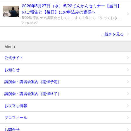
2026年5月27日（水）/5/22てんかんセミナー【当日】
のご報告と【後日】にお申込みの皆様へ
5/22医療的ケア講演会としてにこすく主催にて 「知っておきたい てんかんセミナー」を開催しました。 県内外より350名を超える大変多くのお申し込みを いただき、関心の高さを感じております。 講師の中村和幸先生からは、病気や治療について お話しいただきました。 発作と対応の動画を用いていただいたことで、 イメージすることができるようになり、 今後、落ち着いて対処できそうといった感想をいただきました。 白幡惠美先生からは、学校医の立場から、 発作時の対応や薬について詳しくご説明いただきました。 「事前質問」が非常に多く寄せられており、 回答を盛り込んだ内容にあらためて編集いただきました。 “より理解が深まれば”とご対応いただいたことが 伝わるご講演でした。 「水泳の場面での対応」といった具体的な内容は 各受け入れ先でマニュアル作成の ヒントになったのではないでしょうか。 【当日】参加の皆様へ 白幡惠美先生のハンドアウト資料につきまして 事前質問の内容を入れて編集いただきました。 更新後の資料につきまして、 なお皆様にご連絡を予定しております。 またアンケートのご入力をお願いいたします。 【後日】にお申し込みの皆様へ ただいま録画を編集、確認の作業を行っております。 間もなくご案内いたしますので、 今しばらくお待ちいただきますようお願いいたします。 （社会福祉士）
2026.05.27
...続きを見る
Menu
公式サイト
お知らせ
講演会・講習会案内（開催予定）
講演会・講習会案内（開催終了）
お役立ち情報
プロフィール
お問合せ