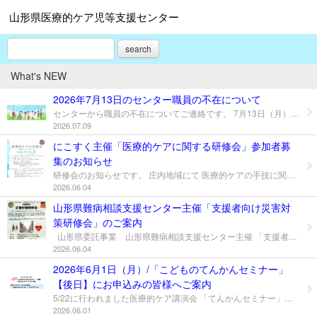
山形県医療的ケア児等支援センター
search
What's NEW
2026年7月13日のセンター職員の不在について
センターから職員の不在についてご連絡です。 7月13日（月）8:30～14:00まで職員が外部への訪問のため不在となります。 大変恐れ入りますが、ご相談等がございましたら、上記の日時以外ですと対応が可能です。 ご不便をおかけしており大変申し訳ございません。 よろしくお願いいたします。 山形県医療的ケア児等支援センター 事務員
2026.07.09
にこすく主催「医療的ケアに関する研修会」参加者募
集のお知らせ
研修会のお知らせです。 庄内地域にて 医療的ケアの手技に関する研修会を行います。 日時：2026年7月4日(土) 9:30～12：30 場所：庄内総合支庁 ４階講堂 費用：無料 詳細は添付のチラシをご確認いただき、 QRコードよりお申込み下さい。 短い時間にはなりますが、 研修会ではグループディスカッションも予定しております。 この研修会にご参加の皆様が職種を越えて 医療的ケア児・者支援について 話し合うことで今後の支援の ヒントになれば幸いです。 研修会についてご不明点等ございましたら お気軽に「にこすく」までお問合せ下さい。 皆様のご参加をお待ちしております。 にこすく看護師
2026.06.04
山形県難病相談支援センター主催「支援者向け災害対
策研修会」のご案内
山形県委託事業 山形県難病相談支援センター主催 「支援者向け 災害対策研修会」のご案内です。 日時 令和8年7月28日(火) 13：30～15：30 場所 山形県難病相談支援センター２階 研修室 詳細は添付のチラシ、申込書をご確認いただき お申込みください。 山形県難病相談支援センターHP https://www.yg-nanbyoucenter.com/ にこすく看護師
2026.06.04
2026年6月1日（月）/「こどものてんかんセミナー」
【後日】にお申込みの皆様へご案内
5/22に行われました医療的ケア講演会 「てんかんセミナー」の【後日】にお申込みの皆様へ 本日、オンデマンド受講のご案内を行いました。 各自、ご連絡先へのメールをご確認いただきますよう お願いします。大変お待たせいたしました。 また、団体申込の窓口となってくださっている皆様、 お忙しい中、お手数をおかけいたしますが、 メンバーの方々に受講のお知らせをお願いいたします。 なおオンデマンドでの聴講は 本日6/1（月）より6/25（木）までとさせていただきます。 聴講後は… 講師の先生方への感想、本講演の全体について、 次回以降取り上げてほしいテーマなど アンケート記入をいただけますと大変嬉しいです。 こちらは7/2（木）までお願いします。 次回の講演会も、ご家族や支援者の皆様のお声をもとに、 普段のケアに生かすことができるような内容にしたい！ と考えております。 本日より6月。30度を超える気温の高い日もあり、 日差しが強くなってきましたね。 こまめな水分補給で、今年の夏を乗り切りましょう！ （社会福祉士）
2026.06.01