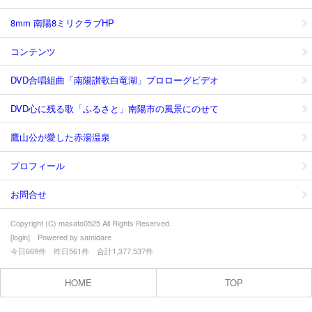
8mm 南陽8ミリクラブHP
コンテンツ
DVD合唱組曲「南陽讃歌白竜湖」プロローグビデオ
DVD心に残る歌「ふるさと」南陽市の風景にのせて
鷹山公が愛した赤湯温泉
プロフィール
お問合せ
Copyright (C) masato0525 All Rights Reserved.
[
login
] Powered by
samidare
今日669件 昨日561件 合計1,377,537件
HOME
TOP