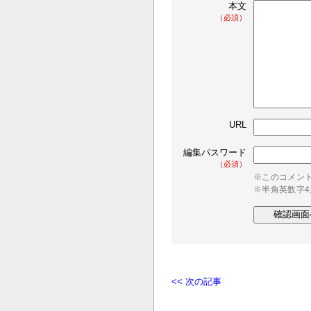
本文
（必須）
URL
編集パスワード
（必須）
※このコメン
※半角英数字
<< 次の記事