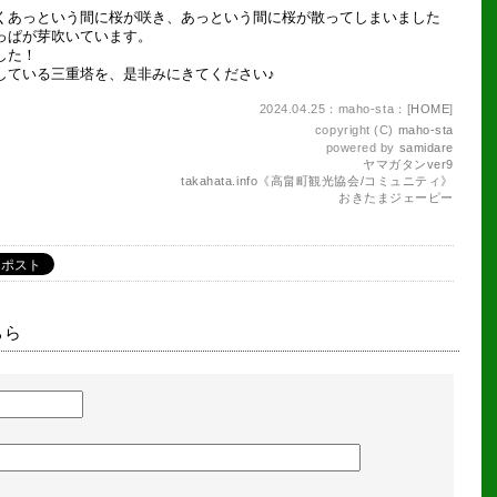
くあっという間に桜が咲き、あっという間に桜が散ってしまいました
っぱが芽吹いています。
した！
している三重塔を、是非みにきてください♪
2024.04.25：maho-sta：[
HOME
]
copyright (C)
maho-sta
powered by
samidare
ヤマガタンver9
takahata.info《高畠町観光協会/コミュニティ》
おきたまジェーピー
ちら