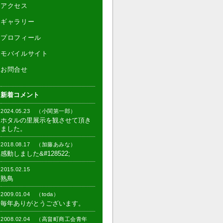
アクセス
ギャラリー
プロフィール
モバイルサイト
お問合せ
新着コメント
2024.05.23 （小関第一郎）
ホタルの里展示を観させて頂き
ました。
2018.08.17 （加藤あみな）
感動しました&#128522;
2015.02.15
熟鳥
2009.01.04 （toda）
毎年ありがとうございます。
2008.02.04 （高畠町商工会青年