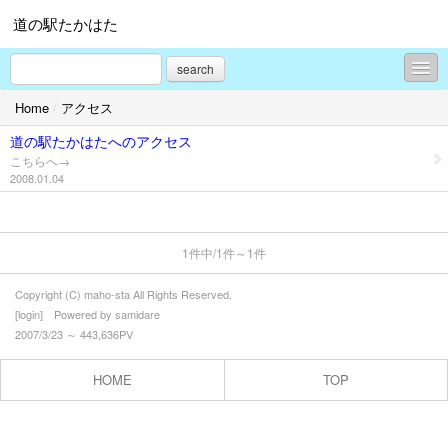
道の駅たかはた
search
Home
/
アクセス
HOME
道の駅たかはたへのアクセス
イベント情報
こちらへ→
2008.01.04
古の里歴史公園 安久津八幡神社
桜開花情報
1件中/1件～1件
道の駅周辺の風景
Copyright (C) maho-sta All Rights Reserved.
今月の展示コーナー
[
login
] Powered by
samidare
2007/3/23 ～ 443,636PV
いろいろなニュース
HOME
TOP
売店売れ筋情報
グリーンツーリズム