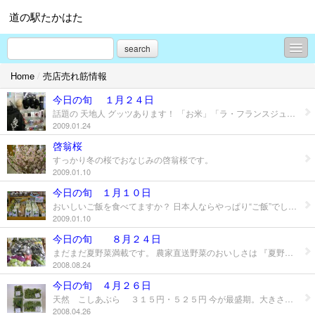
道の駅たかはた
search
Home
/
売店売れ筋情報
HOME
今日の旬 １月２４日
イベント情報
話題の 天地人 グッツあります！ 「お米」「ラ・フランスジュース」「りんご」のギフトセット ２,４１５円 見事な「ねぎ」です。 １２６円 「ラ・フランス」「シルバーベル」４２０円 「ウンターネリス」 ３１５円 西洋梨は益々甘みが増しておいしくなりました。
2009.01.24
古の里歴史公園 安久津八幡神社
啓翁桜
すっかり冬の桜でおなじみの啓翁桜です。
桜開花情報
2009.01.10
道の駅周辺の風景
今日の旬 １月１０日
おいしいご飯を食べてますか？ 日本人ならやっぱり“ご飯”でしょう！ おいしいお米で炊いたおいしいご飯を食べたら、ふんわり 幸せ気分になりますよ。 もち米もあります。
今月の展示コーナー
2009.01.10
今日の旬 ８月２４日
いろいろなニュース
まだまだ夏野菜満載です。 農家直送野菜のおいしさは 『夏野菜』 を食べるとはっきり分かりますょ！ オススメの 小玉すいか です。今年は特においしかったとの事。 ちょっと珍しい コリンキー も夏のオススメ野菜です。漬けて、炒めて、揚げて…。見た目にもきれいな黄色い野菜です。
2008.08.24
売店売れ筋情報
今日の旬 ４月２６日
天然 こしあぶら ３１５円・５２５円 今が最盛期。大きさも各種類あります。 行者にんにく １０５円 軽く茹でて醤油漬け・天ぷら・炒め物・餃子等に。
グリーンツーリズム
2008.04.26