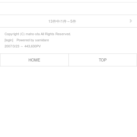
ウォーキング
まほろばの里案内人
13件中/1件～5件
季節の情報(春）
Copyright (C) maho-sta All Rights Reserved.
[
login
] Powered by
samidare
季節の情報（夏）
2007/3/23 ～ 443,630PV
季節の情報（秋）
HOME
TOP
季節の情報（冬）
農産物直売会
アクセス
プロフィール
お問合せ