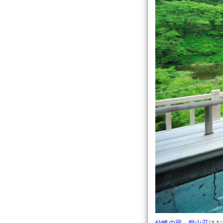
仙峡の宿 銀山荘
はお