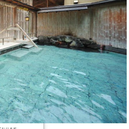
samidare
red by
ております。