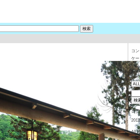
コン
ケー
プロ
問い
ログ
201
All 
ginz