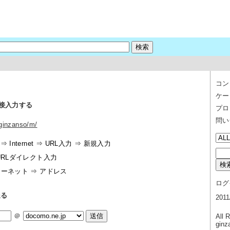
コン
ケー
直接入力する
プロ
問い
/ginzanso/m/
 Internet ⇒ URL入力 ⇒ 新規入力
URLダイレクト入力
ターネット ⇒ アドレス
ログ
送る
201
＠
All 
ginz