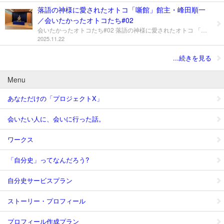
落語の神様に愛されたオトコ「噺館」館主・峰田順一
／会いたかったオトコたち#02
会いたかったオトコたち#02 落語の神様に愛されたオトコ 「噺館」館主・峰田順一 「やりたい」と思うことと、実際に「やる」こと。 どんなに小さなことでも、その間には見えない川があって、 そこを越えなければ、「やった」という向こう岸には行けないものだ。 その川が大きいほど、一歩踏みだすには勇気がいる。 ところが、生の落語を聴きたい、聴かせたい、その一心で、 大河といえる無謀な川を、エイッとばかりに飛び越えたオトコがいる。 「噺館（はなしごや）」の館主・峰田順一さんだ。 山形市の隣にある人口１万３千人ほどの山辺町。 その小さな町に建てた「噺館」は、いまでは落語の聖地になった。 落研に入ったのはバカバカしいきっかけで 〈峰田〉 落語ですか? 落語は大学生になるまで全く聴いたことがなくて、 たまにラジオから聴こえてきてもスイッチを切るくらい興味がなかったんです。 それが明治大学に入って、なぜか落研（落語研究会）に入ってしまって。 ・・・つづきは、こちらからどうぞ!! https://note.com/utko_bon369/n/n9a66a4830dff https://note.com/utko_bon369/n/nda1c09713ab0
2025.11.22
...続きを見る
Menu
あなただけの「プロジェクトX」
会いたい人に、会いに行った話。
ワークス
「自分史」ってなんだろう?
自分史サービスプラン
ストーリー・プロフィール
プロフィール作成プラン