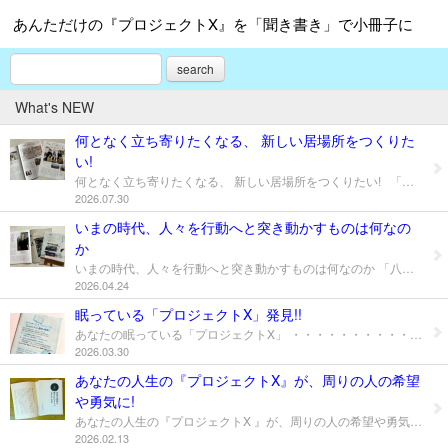
あんただけの『プロジェクトX』を「聞き書き」で小冊子に
search
What's NEW
何となく立ち寄りたくなる、 新しい居場所をつくりた
い!
何となく立ち寄りたくなる、 新しい居場所をつくりたい! 「八文字屋 plus」No.13 夏号 巻頭インタビューは 8月1日、八文字屋本店の隣にオープンする 「Day&Coffee」のオーナー追沼翼さん。 何となく立ち寄りたくなる、 新しい居場所をつくりたい! そんな思いのあふれる「Day&Coffee」。 一杯のコーヒーから、 日常がちょっと豊かになりそうです♪ ● 今回の特集「Discover Yamagata」は 〝おすすめの本〟を持ち寄って紹介しあう 「山形読書会」。 初対面でも会話が盛り上がれるのが 読書会のおもしろさ!と実感しました! 知らない本や人と出会え、 一冊の本から世界が広がっていきますよ♪ ・・・・・・・・・・・・・・・・・・・・・・・・・・ 「八文字屋 plus」は 八文字屋プレミアム会員 （GOLD CARDをお持ちの方）の方を対象に、 各店レジカウンター（こぴあ店を除く）にて 配布していますよ! ぜひ、八文字屋でどうぞ♪ http://www.hachimonjiya.co.jp
2026.07.30
いまの時代、人々を行動へと突き動かすものは何なの
か
いまの時代、人々を行動へと突き動かすものは何なのか 「八文字屋 plus」No.12 春号 巻頭特集は「本屋大賞」。 朝井リョウさんの『イン・ザ・メガチャーチ』が 2026年の本屋大賞に輝きました。 「いまの時代、人々を行動へと突き動かすものは何なのか」 引き込まれて、一気に読みました!!! そして、今回の特集「Discover Yamagata」は「かみのやま」。 城下町と温泉、くだもの産地。 そんな昔ながらの魅力を大切にしながら、 新しい風が吹きはじめている上山。 ふらっと散歩してみると、 きっとこれまで知らなかった表情に出会えますよ♪ ・・・・・・・・・・・・・・・・・・・・・・・・・・ 「八文字屋 plus」はプレミアム会員の方に向けた情報誌ですが、 一般の方でもご希望の方は、お店でいただけますよ! ぜひ、八文字屋でどうぞ♪ https://www.hachimonjiya.co.jp/
2026.04.24
眠っている「プロジェクトX」発見!!
あなたの眠っている「プロジェクトX」 ・・・・・・・・・・・・・・ 5つのカンタンな質問で発見!! 「自分の人生は平凡だから」と思っている方こそ、 仕事で培った技術や知恵、地道に続けてきた努力の中に、 あなただけの「プロジェクトX」のタネが眠っています! ① 5つの質問にお答えください。 ご希望の方に、事前に質問シートをお送りします。 ② あなたのお話をお聞かせください。 質問のお答えをもとに、これまでの歩みを振り返りながら、 ご自身の価値、「プロジェクトX」のタネを再発見します。 〈Zoomにて30分・無料です。「プロジェクトX」度診断にお試しください!〉 ご希望の方は、お問合せ欄からご連絡ください!
2026.03.30
あなたの人生の『プロジェクトX』が、周りの人の希望
や勇気に!
あなたの人生の『プロジェクトX 』が、周りの人の希望や勇気に! ドキュメンタリー番組『プロジェクトX』が好きで、 挑戦する人たちの姿を見ていると、胸の奥がじんわりと熱くなります。 でも、あるとき、ふと気づきました。 心を動かされるのは、成功の大きさや結果ではなくて、 周りにも『プロジェクトX』に登場する人と同じような挑戦者たちがいると。 「自分の場所」で、どんなときも投げ出さずに挑戦をつづけてきた人たち。 その言葉には、人の心に希望や勇気をともし、 一歩前に進もうとするとき、背中を押してくれる力があるんですね。 そうした『プロジェクトX』のような人たちの熱い思いや山あり谷ありの体験を聞いて、 「聞き書き」というかたちで綴った小冊子をつくっています。 もし、「自分の体験も、こんなかたちで残してみたい」 そんなふうに思われたときには、どうぞお気軽にお声をかけてください。 あなたの人生の『プロジェクトX 』を 「聞き書き」で小冊子にしています! 成功体験も失敗談も、 経営者やリーダーとして挑戦してきた人生経験は、 あなただけの『プロジェクトX』になります。 「聞き書き」では、 これまでの山あり谷ありのエピソードを ご自身の言葉でつづり、小冊子にまとめます。 聞き書きライターが丁寧にお話を伺うことで、 思いや言葉が引き出され、 ご自身の〝歩んできた人生の価値〟を再確認でき、 『プロジェクトX』そのものだったと認識していただくことができます。 人生の歩みを振り返って 「あ～やってきて良かった！」という実感をご体験ください。 創業精神の共有や社員教育、周年記念の贈答品にも最適です。
2026.02.13