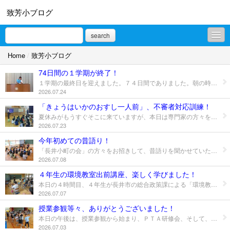
致芳小ブログ
search
Home
/
致芳小ブログ
致芳小ブログ
74日間の１学期が終了！
プロフィール
１学期の最終日を迎えました。７４日間でありました。朝の時間に行った終業式では、１学期の頑張りを振り返りました。普段の授業はもとより、運動会の頑張りは見事なものでした。あいさつも上手にできる致芳っ子たちでした。 児童代表の言葉は３年生から。１学期に頑張ったこと、出来たことを堂々と発表することができました。最後の校歌も、はじめて担当する先生の指揮のもと、元気いっぱい、朝の体育館に響かせるました。 さあ、明日から夏休み。自分の命を守ることは一番の宿題であると伝えました。加えて、学校の約束はもちろん、おうちの人との約束もしっかり守って、有意義な時間を過ごしてほしいと思います。 保護者の皆様、地域の皆様、１学期間に賜りましたご理解とご支援に深く感謝を申し上げます。ありがとうございました。
2026.07.24
「きょうはいかのおすし一人前」、不審者対応訓練！
夏休みがもうすぐそこに来ていますが、本日は専門家の方々をお迎えして不審者対応訓練を行いました。下学年（１～３年）と上学年（４～６年）に分かれての取り組みです。 毎年の取組ですが、自分を守るための大切な学習です。大切なことを繰り返してお聞きすることで、確かな力となっていきます。各学年から２名の代表児童は、不審者に声をかけられたりするロールプレイングにも挑戦しました。「きょうはいかのおすし一人前」、大事ですね。 まずは、しっかりとあいさつを交わすことが大切であることも確認しました。いよいよ明日で１学期が終わりますが、最後の日まで致芳っ子の元気なあいさつの声が聞けることを期待しています。
2026.07.23
今年初めての昔語り！
「長井小町の会」の方々をお招きして、昔語りを聞かせていただきました。お話が重ならないよう記録を取ってくださっているので、毎回、新しいお話との出会いがあります。 １年生の教室では、方言がわかるかどうかを確認する場面も。例えば、「お湯をかますと…」は、しっかり伝わっていました。方言は、昔語りの大切な要素でもありますが、わからない言葉もあるのかもしれませんね。 ところで、小町の会の方々には、これまで理科室を控室にさせていただいておりましたが、この度から「ふれあい広場」を使っていただきました。昨年度、ご寄付等でエアコンを設置していただいた北校舎１階の部屋です。地域の方々のプラットフォーム的な空間として利用いただけることを願っています。ご来校の際は、どうぞのぞいてみてください。
2026.07.08
４年生の環境教室出前講座、楽しく学びました！
本日の４時間目、４年生が長井市の総合政策課による「環境教室出前講座」に臨みました。長井市の職員の方が講師になり、まずは地球規模で起こっている環境問題について教えていただきました。学校への再生可能エネルギー利用で、長井市が最先端であることも知りました。 続いては、長井市の環境に関わるクイズにグループで挑戦。長井の水に関する問題では、実際に試飲して長井の水を当てるというもの。「超軟水」の水の味わいは…ということですが、簡単に分かったという子も。すばらしい！ 実は、長井の水の話には続きがありまして、販売することになるとのお話も。そして、そのネーミングを募集するということで、４年生の子どもたちにも紹介がありました。どんな名前が付くのか楽しみです。 最後に、テレビ局の取材もありました。ＹＢＣで本日の夕方６時１５分からの県内版で放送されるそうです。個人でインタビューされた人もおりましたが、上手に答えていました。放映が楽しみです。
2026.07.07
授業参観等々、ありがとうございました！
本日の午後は、授業参観から始まり、ＰＴＡ研修会、そして、非常災害時を想定しての引渡し訓練と続きました。ＰＴＡ研修会の裏番組として、子どもたちは「長井おどり」体験も。まずは、授業参観の様子から。 それぞれの学級で頑張っている致芳っ子たちの姿を見ていただけたとしたら嬉しい限りです。いかがでしたでしょうか。 ＰＴＡ研修会は、対象を保護者にしぼっての実施となりました。山形県の家庭教育アドバイザーの先生をお迎えして、「ゲームやＳＮＳとの付き合い方 親としてできること」というテーマでご講話をいただきました。講話の途中では、保護者の方々同士で意見交換等をする場面もあり、自分事として考えることにもなったようです。裏番組の「長井おどり」体験では、地域から３名のお師匠様方をお迎えして教えていただきました。全校生の踊りの輪が体育館に広がっていました。 そして最後の引渡し訓練。先日のクマの出没ですでに引き渡しを行っているところもありましたが、保護者の皆様のご協力により円滑に行うことができました。皆様、大変お疲れさまでした。
2026.07.03