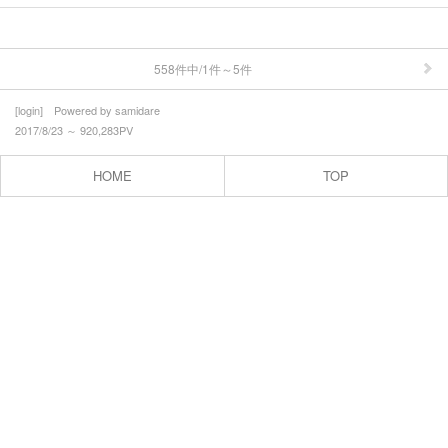
558件中/1件～5件
[
login
] Powered by
samidare
2017/8/23 ～ 920,283PV
HOME
TOP