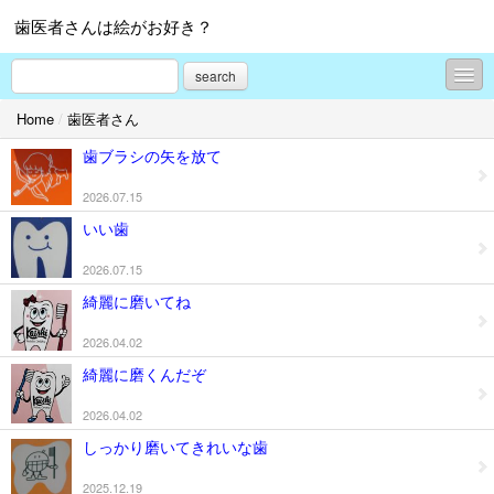
歯医者さんは絵がお好き？
search
Home
/
歯医者さん
歯医者さん
歯ブラシの矢を放て
diary
2026.07.15
プロフィール
いい歯
お問合せ
2026.07.15
綺麗に磨いてね
2026.04.02
綺麗に磨くんだぞ
2026.04.02
しっかり磨いてきれいな歯
2025.12.19