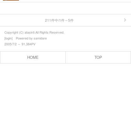
211件中/1件～5件
Copyright (C) atasinti All Rights Reserved.
[
login
] Powered by
samidare
2005/7/2 ～ 91,384PV
HOME
TOP