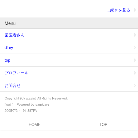
...続きを見る
Menu
歯医者さん
diary
top
プロフィール
お問合せ
Copyright (C) atasinti All Rights Reserved.
[
login
] Powered by
samidare
2005/7/2 ～ 91,387PV
HOME
TOP