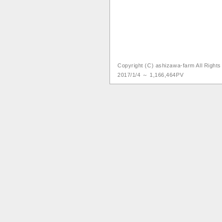
Copyright (C) ashizawa-farm All Right
2017/1/4 ～ 1,166,464PV