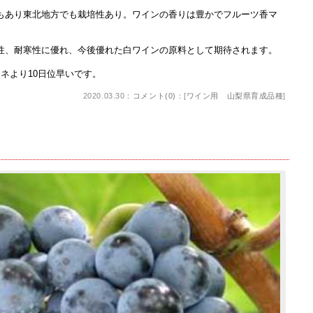
もあり東北地方でも栽培性あり。ワインの香りは豊かでフルーツ香マ
性、耐寒性に優れ、今後優れた白ワインの原料として期待されます。
ネより10日位早いです。
2020.03.30：
コメント(0)
：[
ワイン用 山梨県育成品種
]