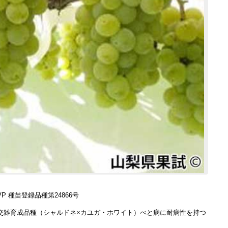
P 種苗登録品種第24866号
交雑育成品種（シャルドネ×カユガ・ホワイト）べと病に耐病性を持つ