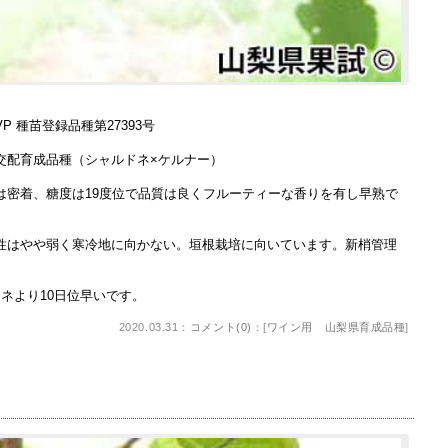
）
P 種苗登録品種第27393号
交配育成品種（シャルドネ×ケルナー）
は密着、糖度は19度位で品質は良くフルーティーな香りを有し早熟で
性はやや弱く寒冷地に向かない。垣根栽培に向いています。新梢管理
ネより10日位早いです。
2020.03.31：
コメント(0)
：[
ワイン用 山梨県育成品種
]