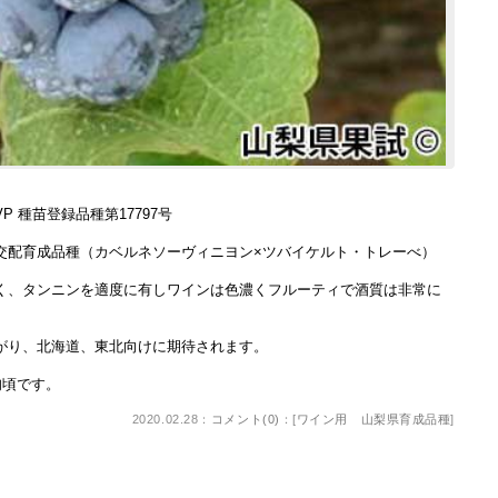
P 種苗登録品種第17797号
交配育成品種（カベルネソーヴィニヨン×ツバイケルト・トレーべ）
く、タンニンを適度に有しワインは色濃くフルーティで酒質は非常に
がり、北海道、東北向けに期待されます。
旬頃です。
2020.02.28：
コメント(0)
：[
ワイン用 山梨県育成品種
]