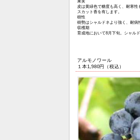
果実
皮は黄緑色で糖度も高く、耐寒性
スカット香を有します。
樹性
樹勢はシャルドネより強く、耐病
収穫期
育成地において8月下旬。シャルド
アルモノワール
１本1,980円（税込）