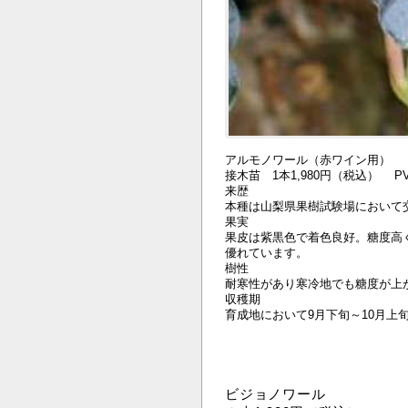
アルモノワール（赤ワイン用）
接木苗 1本1,980円（税込） PV
来歴
本種は山梨県果樹試験場において
果実
果皮は紫黒色で着色良好。糖度高
優れています。
樹性
耐寒性があり寒冷地でも糖度が上
収穫期
育成地において9月下旬～10月上
ビジョノワール