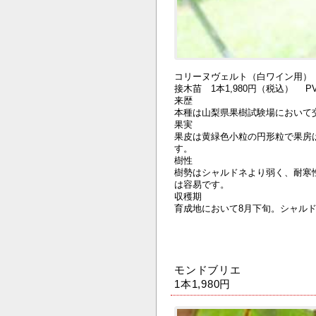
コリーヌヴェルト（白ワイン用
接木苗 1本1,980円（税込） PV
来歴
本種は山梨県果樹試験場において
果実
果皮は黄緑色小粒の円形粒で果房
す。
樹性
樹勢はシャルドネより弱く、耐寒
は容易です。
収穫期
育成地において8月下旬。シャルド
モンドブリエ
1本1,980円