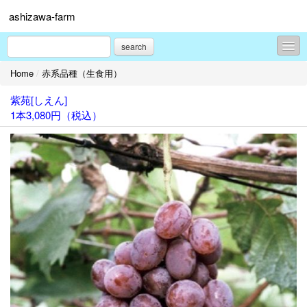
ashizawa-farm
search
Home
/
赤系品種（生食用）
コンテンツ
紫苑[しえん]
生食用品種
1本3,080円（税込）
赤系品種（生食用）
白系品種（生食用）
黒系品種（生食用）
ワイン用 赤系品種
ワイン用 白系品種
ワイン用 山梨県育成品種
プロフィール