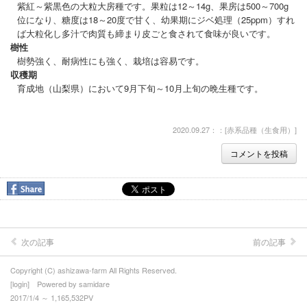
紫紅～紫黒色の大粒大房種です。果粒は12～14g、果房は500～700g
位になり、糖度は18～20度で甘く、幼果期にジベ処理（25ppm）すれ
ば大粒化し多汁で肉質も締まり皮ごと食されて食味が良いです。
樹性
樹勢強く、耐病性にも強く、栽培は容易です。
収穫期
育成地（山梨県）において9月下旬～10月上旬の晩生種です。
2020.09.27：：[
赤系品種（生食用）
]
コメントを投稿
次の記事
前の記事
Copyright (C) ashizawa-farm All Rights Reserved.
[
login
] Powered by
samidare
2017/1/4 ～ 1,165,532PV