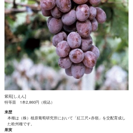
お問合せ
紫苑[しえん]
特等苗 1本2,860円（税込）
来歴
本種は（株）植原葡萄研究所において「紅三尺×赤嶺」を交配育成し
た欧州種です。
果実