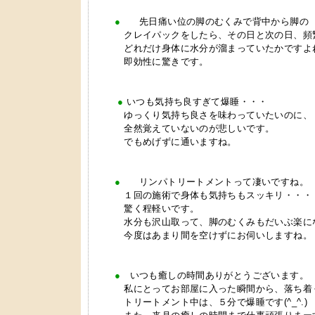
●
先日痛い位の脚のむくみで背中から脚の
クレイパックをしたら、その日と次の日、頻繁
どれだけ身体に水分が溜まっていたかですよ
即効性に驚きです。
●
いつも気持ち良すぎて爆睡・・・
ゆっくり気持ち良さを味わっていたいのに、
全然覚えていないのが悲しいです。
でもめげずに通いますね。
●
リンパトリートメントって凄いですね。
１回の施術で身体も気持ちもスッキリ・・・
驚く程軽いです。
水分も沢山取って、脚のむくみもだいぶ楽に
今度はあまり間を空けずにお伺いします
●
いつも癒しの時間ありがとうございま
私にとってお部屋に入った瞬間から、落ち着
トリートメント中は、５分で爆睡です(^_^.)