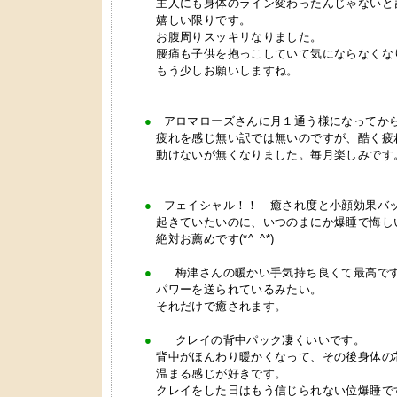
主人にも身体のライン変わったんじゃないと
嬉しい限りです。
お腹周りスッキリなりました。
腰痛も子供を抱っこしていて気にならなくな
もう少しお願いしますね。
●
アロマローズさんに月１通う様になってか
疲れを感じ無い訳では無いのですが、酷く疲
動けないが無くなりました。毎月楽しみです
●
フェイシャル！！ 癒され度と小顔効果バ
起きていたいのに、いつのまにか爆睡で悔し
絶対お薦めです(*^_^*)
●
梅津さんの暖かい手気持ち良くて最高で
パワーを送られているみたい。
それだけで癒されます。
●
クレイの背中パック凄くいいです。
背中がほんわり暖かくなって、その後身体の
温まる感じが好きです。
クレイをした日はもう信じられない位爆睡で