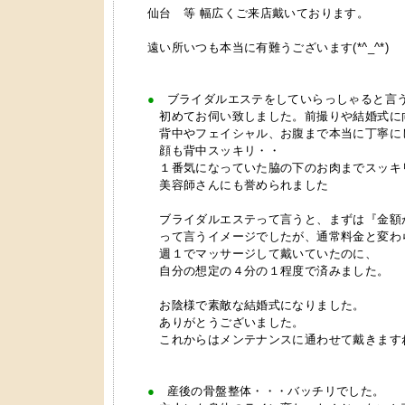
仙台 等 幅広くご来店戴いております。
遠い所いつも本当に有難うございます(*^_^*)
●
ブライダルエステをしていらっしゃると言
初めてお伺い致しました。前撮りや結婚式に
背中やフェイシャル、お腹まで本当に丁寧に
顔も背中スッキリ・・
１番気になっていた脇の下のお肉までスッキ
美容師さんにも誉められました
ブライダルエステって言うと、まずは『金額
って言うイメージでしたが、通常料金と変わ
週１でマッサージして戴いていたのに、
自分の想定の４分の１程度で済みました。
お陰様で素敵な結婚式になりました。
ありがとうございました。
これからはメンテナンスに通わせて戴きます
●
産後の骨盤整体・・・バッチリでした。