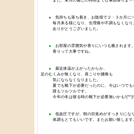
また、来月の癒しの時間まで仕事頑張りまー
●
気持ちも落ち着き、お陰様で２・３か月に
毎月来る様になり、生理痛や不調もなくなり
ありがとうございました。
●
お部屋の雰囲気や香りにいつも癒されます
香りって大事ですね。
●
最近体温が上がったからか、
足のむくみが無くなり、肩こりや腰痛も
気にならなくなりました。
夏でも靴下が必要だったのに、今はいつでも
踵もツルツルです。
今年の冬は寝る時の靴下が必要無いかも!(^^)!
●
低血圧ですが、朝の目覚めがすっきりにな
体調もとてもいいです。またお願い致します