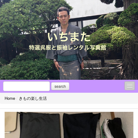
search
Home
/
きもの楽し生活
●縁談紹介部『フィナンサ～ユ』
◎振袖アレンジ！！
成人式【振袖レンタル】⇔傾向と対策
【（アンティーク）振袖集】