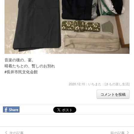
【女将他、スタッフ着物姿集】
●女将製作昔裂人形
●≪一又きものPARTY≫の風景
【着物 ＤＥ お出掛け/お食事】
◎『新・自分で着付け』講座
音楽の後の、宴。
晴着たちとの、暫しのお別れ
【お品物情報（定番品を含む）】
#長井市民文化会館
佐藤繊維/世界の糸を醸す彩
2020.12.10：いちまた：[
きもの楽し生活
]
●≪和装婚でイキましょう！≫
コメントを投稿
◎リンク
長井紬（レンタル・販売・モデル撮影）
◎ランキング
次の記事
前の記事