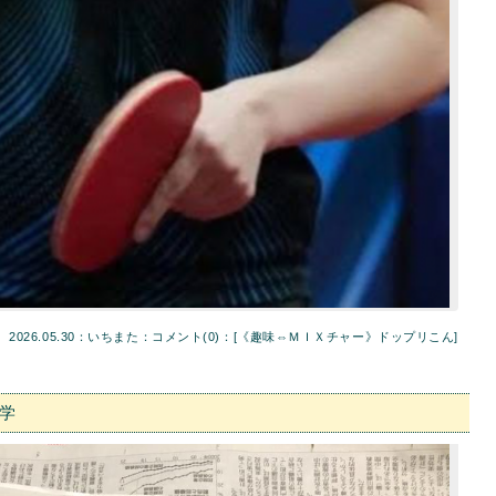
2026.05.30：いちまた：
コメント(0)
：[
《趣味⇔ＭＩＸチャー》ドップリこん
]
学