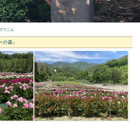
プリこん
ーの森』