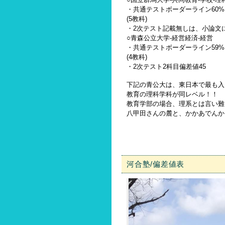
・共通テストボーダーライン60%
(5教科)
・2次テスト記載無しは、小論文
○青森公立大学-経営経済-経営
・共通テストボーダーライン59%
(4教科)
・2次テスト2科目偏差値45
下記の青公大は、東日本で最も入
教育の理科学科が同レベル！！
教育学部の場合、理系とは言い難
八甲田さんの麓と、かかあでんか
河合塾/偏差値表