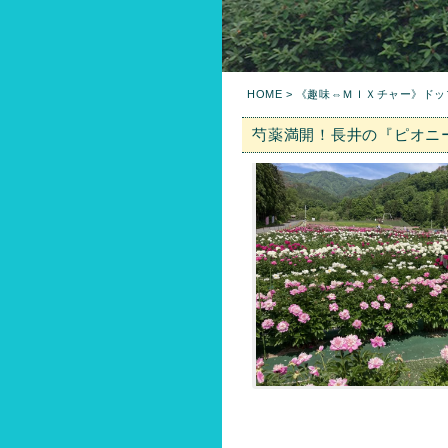
HOME
> 《趣味⇔ＭＩＸチャー》ドッ
芍薬満開！長井の『ピオニ