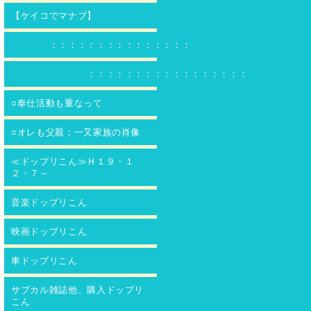
【ケイコでマナブ】
：：：：：：：：：：：：：：：
：：：：：：：：：：：：：：：：：
○奉仕活動も重なって
○オレも父親；一又家族の肖像
≪ドップリこん≫Ｈ１９・１
２・７～
音楽ドップリこん
映画ドップリこん
車ドップリこん
サブカル雑誌他、購入ドップリ
こん