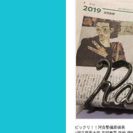
ビックリ！！河合塾偏差値表
○国立群馬大学-共同教育-学校-理