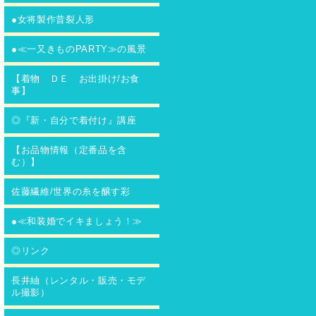
●女将製作昔裂人形
●≪一又きものPARTY≫の風景
【着物 ＤＥ お出掛け/お食
事】
◎『新・自分で着付け』講座
【お品物情報（定番品を含
む）】
佐藤繊維/世界の糸を醸す彩
●≪和装婚でイキましょう！≫
◎リンク
長井紬（レンタル・販売・モデ
ル撮影）