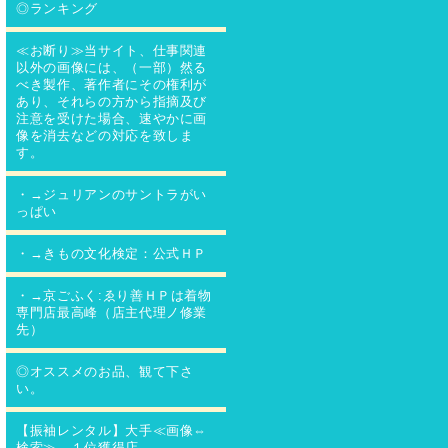
◎ランキング
≪お断り≫当サイト、仕事関連
以外の画像には、（一部）然る
べき製作、著作者にその権利が
あり、それらの方から指摘及び
注意を受けた場合、速やかに画
像を消去などの対応を致しま
す。
・→ジュリアンのサントラがい
っぱい
・→きもの文化検定：公式ＨＰ
・→京ごふく:ゑり善ＨＰは着物
専門店最高峰（店主代理ノ修業
先）
◎オススメのお品、観て下さ
い。
【振袖レンタル】大手≪画像⇔
検索≫、１位獲得店