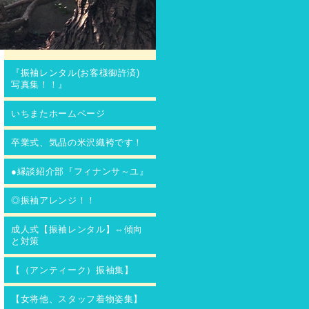
『振袖レンタル(お客様御許済)
写真集！！』
いちまたホームページ
卒業式、気品の米沢織袴です！
●縁談紹介部『フィナンサ～ユ』
◎振袖アレンジ！！
成人式【振袖レンタル】⇔傾向
と対策
【（アンティーク）振袖集】
【女将他、スタッフ着物姿集】