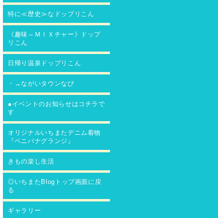
特に≪歴史≫なドップリこん
《趣味⇔ＭＩＸチャー》ドップ
リこん
日帰り温泉ドップリこん
・→ながいタウンなび
●イベントのお知らせはコチラで
す
オリジナルいちまたデニム着物
『ベニバナグランジ』
きもの楽し生活
◎いちまたBlogトップ画面に戻
る
ギャラリー