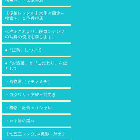
【振袖レンタル】大手≪画像⇔
検索≫、１位獲得店
≪注≫これより上段コンテンツ
の写真の使用を禁じます。
●『正商』について
●『お洒落』と『こだわり』を鍵
として
・着物道（キモノミチ）
・コダワリ＋突破＝前向き
・着物＋融合＝オシャレ
・≪中庸の美≫
【七五三レンタル/撮影＋外出】