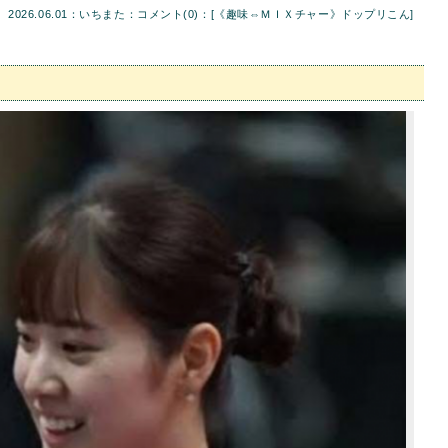
2026.06.01：いちまた：
コメント(0)
：[
《趣味⇔ＭＩＸチャー》ドップリこん
]