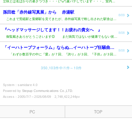
立秋とは名ばかりの暑さつづき・・・(;^ω^)夏バテしています・・・。室内でも熱中症になりますので、..
孫田稔「赤外線写真展」から 赤湯駅
8/09
これまで荒砥駅と梨郷駅を見てきたが、赤外線写真で映し出された駅舎は存在感が増して、いづれも威風堂々..
『ヘッドマッサージしてます！！お疲れの貴女へ 』
8/08
御覧戴きありがとうごさいます😊 まだ病気ではないが健康でもない状態 何となく不..
「イーハトーブフォーラム」ならぬ…イーハトーブ狂騒曲～あぁ「悲愴」～そういえば、賢治もベートーベン“..
8/08
「わずか数百字の中に『愛』が７回、『誇り』が３回、『子供』が３回。これほど中身のない『お題目』を..
350,103件中/1件～10件
System：samidare 4.0
Powered by
Stepup Communications Co.,LTD.
Access：2005/7/7～2026/08/09 2,748,422,244pv
PC
TOP