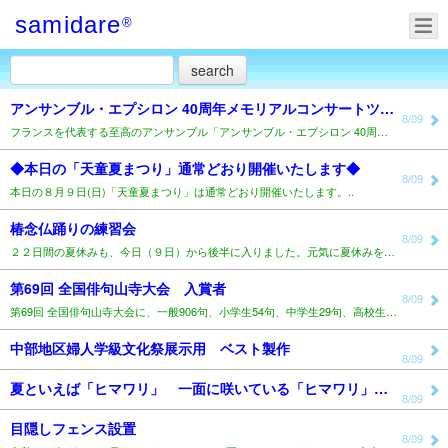
samidare
®
アンサンブル・エプシロン 40周年メモリアルコンサートツアー in JAPAN」..
8/09
フランスを代表する至高のアンサンブル「アンサンブル・エプシロン 40周年メモリアルコンサートツアー ..
◆本日の「天童夏まつり」通常どおり開催いたします◆
8/09
本日の８月９日(日)「天童夏まつり」は通常どおり開催いたします。..
椿念仏踊りの練習会
8/09
２２日間の夏休みも、今日（９日）から後半に入りました。元気に夏休みを満喫しているのではないでしょうか..
第69回 全国俳句山寺大会 入賞者
8/09
第69回 全国俳句山寺大会に、一般906句、小学生54句、中学生29句、高校生234句の投句がありま..
中部地区婦人学級文化祭展示用 ベスト製作
8/09
夏といえば「ヒマワリ」 一面に咲いている「ヒマワリ」を見つけました 「ヒマワリ」といえば忘れられない..
8/09
目隠しフェンス設置
8/09