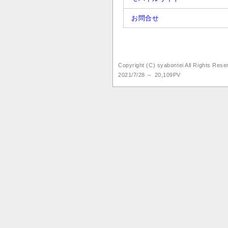
お問合せ
Copyright (C) syabontei All Rights Res
2021/7/28 ～ 20,109PV