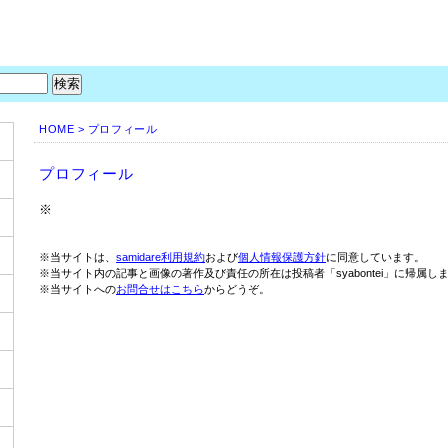
HOME
> プロフィール
プロフィール
※
※当サイトは、
samidare利用規約
および
個人情報保護方針
に同意しています。
※当サイト内の記事と画像の著作及び責任の所在は投稿者「syabontei」に帰属し
※当サイトへの
お問合せはこちら
からどうぞ。