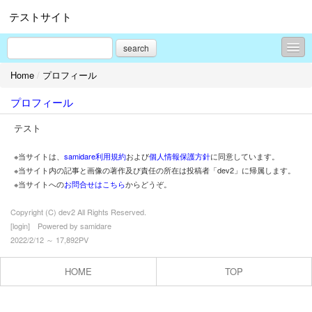
テストサイト
search
Home
/
プロフィール
コンテンツ
プロフィール
プロフィール
テスト
お問合せ
※当サイトは、
samidare利用規約
および
個人情報保護方針
に同意しています。
※当サイト内の記事と画像の著作及び責任の所在は投稿者「dev2」に帰属します。
※当サイトへの
お問合せはこちら
からどうぞ。
Copyright (C) dev2 All Rights Reserved.
[
login
] Powered by
samidare
2022/2/12 ～ 17,892PV
HOME
TOP