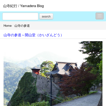
山寺紀行 / Yamadera Blog
search
Home
/
山寺の参道
山寺の参道
山寺の参道～開山堂（かいざんどう）
山寺の食
山寺の旅
山寺の風景
山寺の歴史
山寺の癒し
山寺の催し
プロフィール
お問合せ