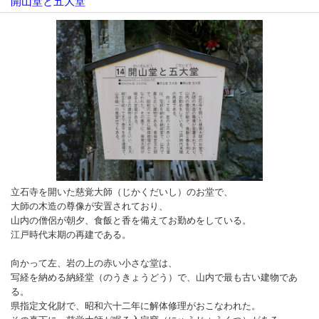
開山堂と五大堂
立石寺を開いた慈覚大師（じかくだいし）のお堂で、
大師の木造の尊像が安置されており、
山内の僧侶が朝夕、食飯と香を備えてお勤めをしている。
江戸時代末期の再建である。
向かって左、岩の上の赤い小さな堂は、
写経を納める納経堂（のうきょうどう）で、山内で最も古い建物であ
る。
県指定文化財で、昭和六十二年に解体修理がおこなわれた。