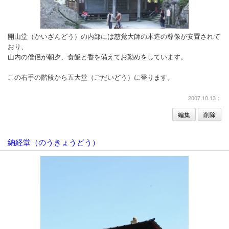
開山堂（かいざんどう）の内部には慈覚大師の木造の尊像が安置されて
おり、
山内の僧侶が朝夕、食飯と香を備えてお勤めをしています。
この右手の階段から五大堂（ごだいどう）に登ります。
2007.10.13：
編集
削除
納経堂（のうきょうどう）