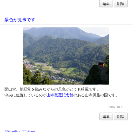
編集
削除
景色が見事です
開山堂、納経堂を臨みながらの景色がとても綺麗です。
中央に位置しているのが
山寺芭蕉記念館
のある山寺風雅の国です。
2007.10.13：
編集
削除