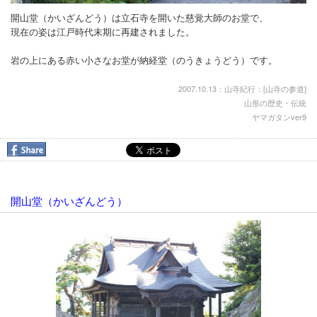
開山堂（かいざんどう）は立石寺を開いた慈覚大師のお堂で、
現在の姿は江戸時代末期に再建されました。
岩の上にある赤い小さなお堂が納経堂（のうきょうどう）です。
2007.10.13：山寺紀行：[
山寺の参道
]
山形の歴史・伝統
ヤマガタンver9
開山堂（かいざんどう）