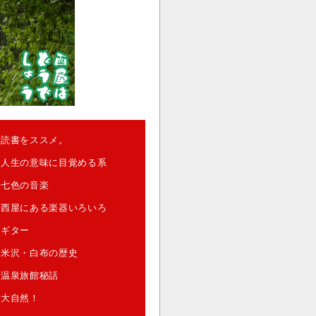
読書をススメ。
人生の意味に目覚める系
七色の音楽
西屋にある楽器いろいろ
ギター
米沢・白布の歴史
温泉旅館秘話
大自然！