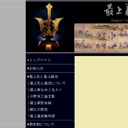
●
トップページ
■
お知らせ
■
最上氏と最上義光
├
最上氏と義光について
├
最上家をめぐる人々
├
小野末三論文集
├
最上家臣余録
├
郷土の歴史
└
最上義光略年譜
■
歴史館について