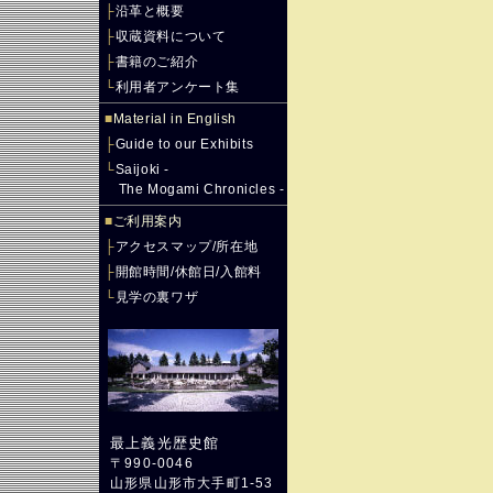
├
沿革と概要
├
収蔵資料について
├
書籍のご紹介
└
利用者アンケート集
■
Material in English
├
Guide to our Exhibits
└
Saijoki -
The Mogami Chronicles -
■
ご利用案内
├
アクセスマップ/所在地
├
開館時間/休館日/入館料
└
見学の裏ワザ
最上義光歴史館
〒990-0046
山形県山形市大手町1-53