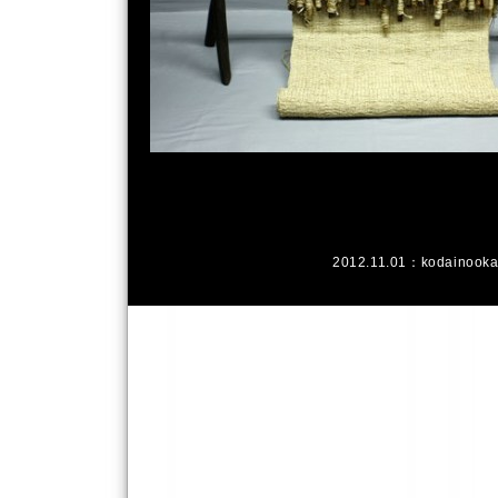
2012.11.01：
kodainook