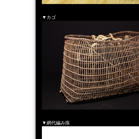
▼カゴ
▼網代編み痕