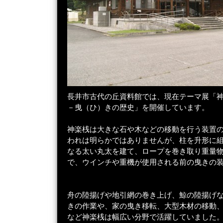
長井市古代の丘資料館では、現在テーマ展「
－曳（ひ）きの歴史」を開催しています。
神楽桟は大きな石や木などの移動を行う装置
われは明らかではありませんが、柱を升形に
なる太い丸太を建て、ロープを巻き取り重量
で、ウインチや重機が使用される前の曳きの
舟の陸揚げや地引網の巻き上げ、鯨の陸揚げ
きの作業や、家の曳き移転、大型木材の移動
など神楽桟は幅広い分野で活躍していました