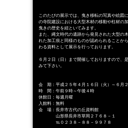
このたびの展示では、曳き移転の写真や絵図
の寺院建設における大型木材の移動や柱材の
曳きの歴史を紐といてみます。
また、縄文時代の遺跡から発見された大型の
れた加工痕と同様のものが認められることか
わる資料として展示を行っております。
６月２日（日）まで開催しておりますので、
みて下さい。
会 期：平成２５年４月１６日（火）～６月
時 間：午前９時～午後４時
休館日：毎週月曜
入館料：無料
会 場：長井市古代の丘資料館
山形県長井市草岡２７６８－１
℡０２３８－８８－９９７８