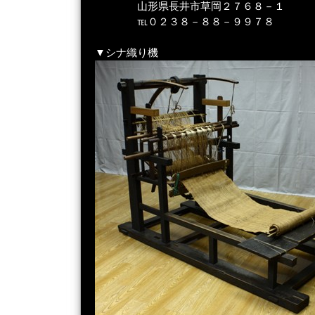
山形県長井市草岡２７６８－１
℡０２３８－８８－９９７８
▼シナ織り機