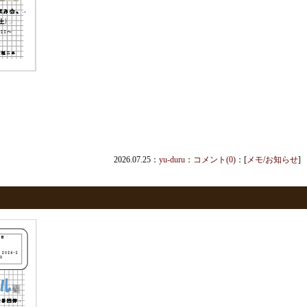
2026.07.25：
yu-duru
：
コメント(0)
：[
メモ
/
お知らせ
]