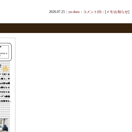
2026.07.25：
yu-duru
：
コメント(0)
：[
メモ
/
お知らせ
]