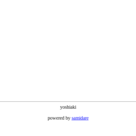
yoshiaki
powered by
samidare