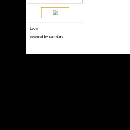
Login
powered by
samidare