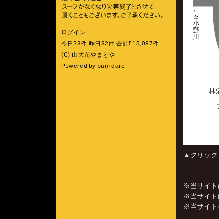
ログイン
今日23件 昨日32件 合計515,087件
(C) 山大前やまとや
Powered by
samidare
▲クリックし
※当サイトは
※当サイト
※当サイト