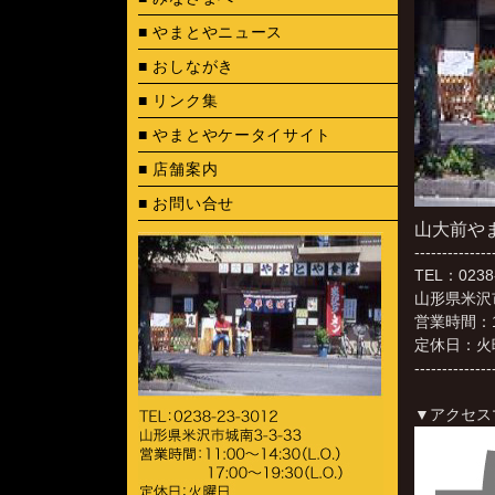
■ やまとやニュース
■ おしながき
■ リンク集
■ やまとやケータイサイト
■ 店舗案内
■ お問い合せ
山大前や
--------------
TEL：0238
山形県米沢市
営業時間：11
定休日：火
--------------
▼アクセス