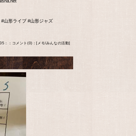
ha.net
#山形ライブ
#山形ジャズ
.05：
：
コメント(0)
：[
メモ
/
みんなの活動
]