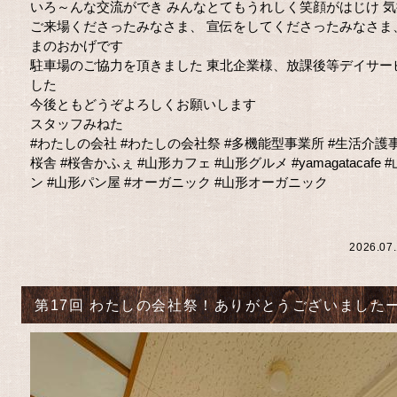
いろ～んな交流ができ みんなとてもうれしく笑顔がはじけ 
ご来場くださったみなさま、 宣伝をしてくださったみなさま
まのおかげです
駐車場のご協力を頂きました 東北企業様、放課後等デイサー
した
今後ともどうぞよろしくお願いします
スタッフみねた
#わたしの会社
#わたしの会社祭
#多機能型事業所
#生活介護
桜舎
#桜舎かふぇ
#山形カフェ
#山形グルメ
#yamagatacafe
#
ン
#山形パン屋
#オーガニック
#山形オーガニック
2026.07
第17回 わたしの会社祭！ありがとうございました