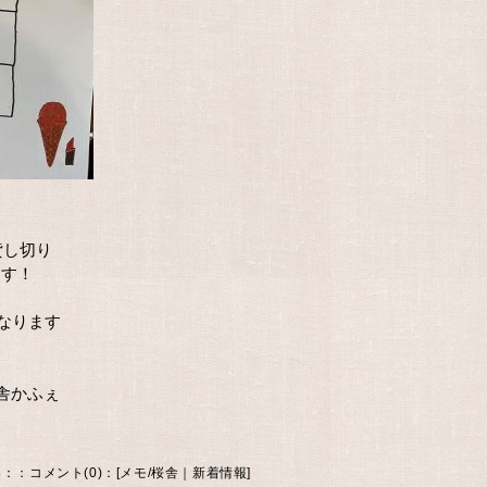
貸し切り
ます！
となります
舎かふぇ
3：
：
コメント(0)
：[
メモ
/
桜舎｜新着情報
]