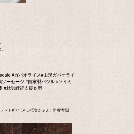
し
た。
acafe
#ガパオライス
#山形ガパオライ
鶏ソーセージ
#自家製バジル
#ソイミ
麦
#就労継続支援ｂ型
メント(0)
：[
メモ
/
桜舎かふぇ｜新着情報
]