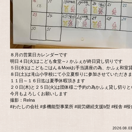
８月の営業日カレンダーです
明日４日(火)はこども食堂～♪ かふぇが終日貸し切りです
５日(水)はこどもごはん＆Mooiお手当講座の為、かふぇ和室
８日(土)は滝山小学校にて小立夏祭りに参加させていただき
１１日～１６日迄は夏季休暇頂きます
２０日(木)と２５日(火)は団体様ご予約の為かふぇ貸し切り
今月もよろしくお願いします
撮影：ReIna
#わたしの会社
#多機能型事業所
#就労継続支援b型
#桜舎
#桜
2026.08.0