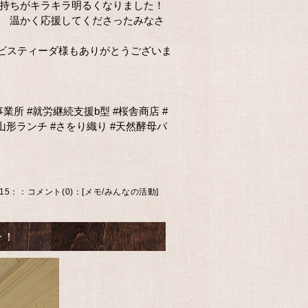
気持ちがキラキラ明るくなりました！
、 温かく応援してくださったみなさ
ビスティーダ様もありがとうございま
事業所
#就労継続支援b型
#桜舎商店
#
山形ランチ
#さをり織り
#天然酵母パ
.15：
：
コメント(0)
：[
メモ
/
みんなの活動
]
ー！