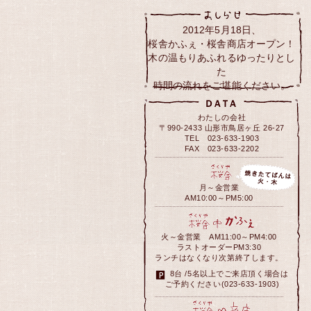
2012年5月18日、
桜舎かふぇ・桜舎商店オープン！
木の温もりあふれるゆったりとし
た
時間の流れをご堪能ください。
わたしの会社
〒990-2433 山形市鳥居ヶ丘 26-27
TEL 023-633-1903
FAX 023-633-2202
月～金営業
AM10:00～PM5:00
火～金営業 AM11:00～PM4:00
ラストオーダーPM3:30
ランチはなくなり次第終了します。
8台 /5名以上でご来店頂く場合は
ご予約ください(023-633-1903)