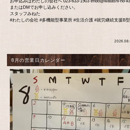
お申込みはわたしの会社へ 023-633-1903 endo@watashi-no-kais
またはDMでお申し込みください。
スタッフみねた
#わたしの会社
#多機能型事業所
#生活介護
#就労継続支援B型
2026.08
8月の営業日カレンダー