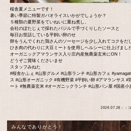
桜舎夏メニューです！
暑い季節に特製ガパオライスいかがでしょうか？
５種類の夏野菜をていねいに重ね煮し、
会社のぽたじぇで採れたバジルで手づくりしたソースと
毎日お世話している平飼い卵のせ
卵をうんでくれた鶏さんのソーセージを少し入れてコクをだ
ひき肉の代わりに大豆ミートを使用しヘルシーに仕上げまし
オーガニックアマランサス入り庄内産無農薬玄米にON！
どうぞご賞味くださいませ
スタッフみねた
#桜舎かふぇ
#山形グルメ
#山形ランチ
#山形カフェ
#yamagat
ス
#山形オーガニック
#有機野菜
#平飼い卵
#アマランサス
#
ート
#無農薬玄米
#オーガニックランチ
#山形パン屋
#国産小
2026.07.28：
：
コ
みんなでありがとう！