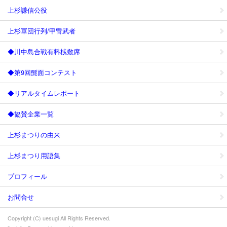
上杉謙信公役
上杉軍団行列/甲冑武者
◆川中島合戦有料桟敷席
◆第9回髭面コンテスト
◆リアルタイムレポート
◆協賛企業一覧
上杉まつりの由来
上杉まつり用語集
プロフィール
お問合せ
Copyright (C) uesugi All Rights Reserved.