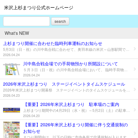
米沢上杉まつり公式ホームページ
search
What's NEW
上杉まつり開催に合わせた臨時列車運転のお知らせ
5月3日（日・祝）の川中島合戦に合わせて、奥羽本線の米沢～山形駅間で臨時列車が運転されますので、ぜひご利用ください。 ◆列車名：上杉まつり号 ◆運転日：５月３日（日・祝） ◆区 間：奥羽本線 米沢～山形駅間（１往復） 上り 山形駅１０時１２分発 → 米沢駅１１時００分着 下り 米沢駅１５時５９分発 → 山形駅１７時０２分着 ※詳細についてはＪＲ東日本の プレスリリース をご確認ください 会場周辺の駐車場の数に限りがあるほか、川中島合戦当日は交通規制等により道路の混雑が見込まれますので、公共交通機関のご利用をご検討ください。
2026.04.24
川中島合戦会場での手荷物預かり所開設について
５月３日（日・祝）の川中島合戦会場において、 臨時手荷物預かり所（有料） を開設いたします。 当日は大変な混雑が予想されるほか、会場内は段差も多くなっています。 大型の荷物、特にスーツケースなどを会場内に持ち込んだ場合、他の方にぶつかるなどの事故につながる恐れがあります。 安全、快適に川中島合戦をご覧いただくためにも、ぜひ手荷物預かり所をご利用ください。 ◆手荷物預かり所 利用案内◆ 開設日時：２０２６年５月３日（日・祝） 午前１１時から午後４時３０分まで 利用料金：手荷物１個あたり１，０００円（現金のみ） 会場北側インフォメーションにて利用券をお買い求めください その他 ：手荷物預かり所の運営は佐川急便米沢営業所が行います 会場物販で購入したお土産などの発送も可能ですので、ぜひご利用ください
2026.04.24
2026年米沢上杉まつり ステージイベントタイムスケジュール
2026年米沢上杉まつり開幕祭 ステージイベントのタイムスケジュールを公開！！ 迫力あるパフォーマンスやここでしか見られない企画が盛りだくさんっ 気になるプログラムをチェックして、ぜひ会場へお越しください。 詳細はこちら 会場：伝国の杜前特設ステージ 日時：2026年4月29日（水・祝） 9：00～10：45、12：40～17：30
2026.04.23
【重要】2026年米沢上杉まつり 駐車場のご案内
上杉まつり期間中の4月29日（水・祝）～5月2日（土）の駐車場は、松が岬おまつり広場駐車場（米沢市丸の内1丁目5）をご利用ください。満車の場合は、最寄りの有料駐車場をご利用くださいますようお願いいたします。 なお、5月3日（日・祝）の会場周辺に駐車場がございませんので、最寄りの臨時駐車場または有料駐車場をご利用ください。 ●駐車場から会場までは、タクシーまたは徒歩でお越しください。 ●来場の際はスーパーやコンビニ等への駐車はおやめください。 ＜無料臨時駐車場＞ナビ検索はこちら！ 🅟米沢市役所（米沢市金池5丁目2-25） 🅟サクサ㈱ （米沢市東1丁目10-71） 🅟フジクラ電装㈱ （米沢市東1丁目10-53） 🅟置賜総合支庁 （米沢市金池7丁目1-50） ※駐車場は、収容台数に限りがありますのでご容赦ください。また、駐車場内における事故等には一切責任を負いません。
2026.04.20
【重要】2026年米沢上杉まつり開催に伴う交通規制の
お知らせ
まつり期間中は、以下の日時に市内各所で交通規制が入ります。 ご不便をおかけしますがご協力よろしくお願いします。 【露天商出店】（松が岬公園お堀沿い） 4月28日(火)9時00分～5月3日（日・祝）22時00分 【民踊流し】（旧米織会館前～伝国の杜） 4月29日(水・祝)11時00分～13時00分予定 【武禘式軍団行列】（上杉家廟所～上杉神社） 5月2日(土)16時15分～17時15分予定 【神輿渡御・上杉軍団行列】（市内一円） 5月3日(日・祝)9時30分～13時00分予定 【川中島合戦】（松川左岸堤防） 5月3日(日・祝)11時00分～16時30分予定