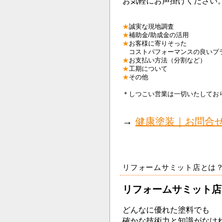
お気軽にお声掛けください
★
誠実な現地調査
★
補助金/助成金の活用
★
お客様に寄りそった
コストパフォーマンスの良いプ
★
お支払い方法（分割など）
★
工期について
★
その他
＊しつこい営業は一切いたしてお
→
健康塗装｜お問合
リフォームサミット店とは
リフォームサミット店
どんなに優れた塗料でも
確かな技術力と知識がなけ