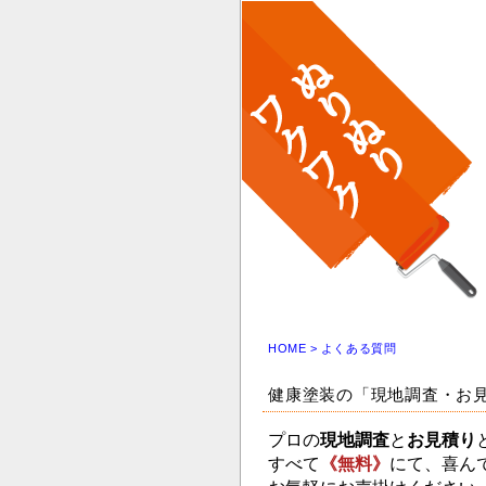
HOME
> よくある質問
健康塗装の「現地調査・お
プロの
現地調査
と
お見積り
すべて
《無料
》
にて、喜ん