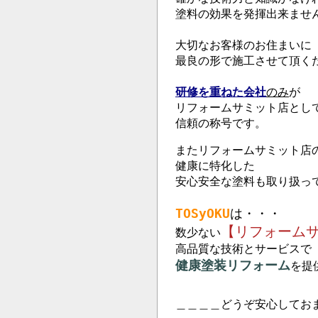
塗料の効果を発揮出来ませ
大切なお客様のお住まいに
最良の形で施工させて頂く
研修を重ねた会社
のみ
が
リフォームサミット店とし
信頼の称号です。
またリフォームサミット店
健康に特化した
安心安全な塗料も取り扱っ
TOSyOKU
は・・・
【リフォーム
数少ない
高品質な技術とサービスで
健康塗装リフォーム
を提
＿＿＿＿どうぞ安心してお