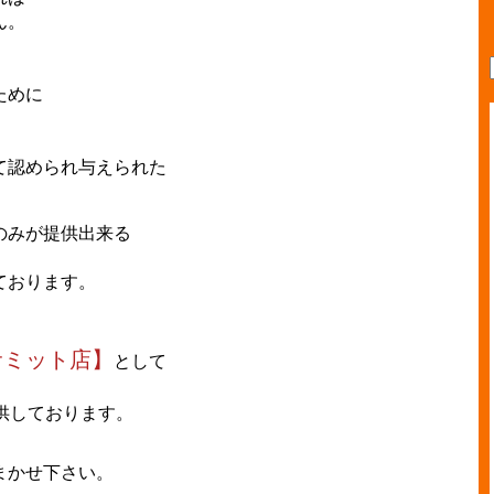
ん。
ために
て認められ与えられた
のみが提供出来る
ております。
サミット店】
として
供しております。
まかせ下さい。