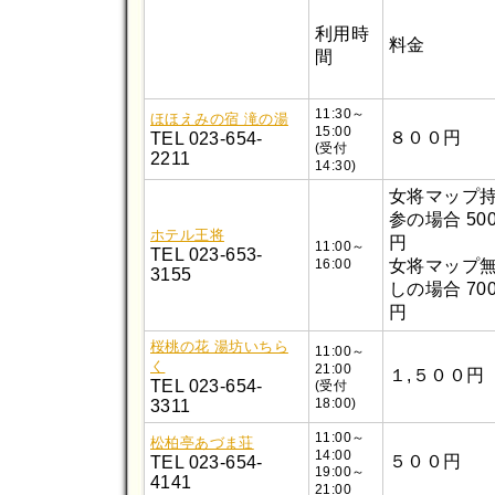
利用時
料金
間
11:30～
ほほえみの宿 滝の湯
15:00
８００円
TEL 023-654-
(受付
2211
14:30)
女将マップ
参の場合 50
ホテル王将
円
11:00～
TEL 023-653-
16:00
女将マップ
3155
しの場合 70
円
桜桃の花 湯坊いちら
11:00～
く
21:00
１,５００円
TEL 023-654-
(受付
18:00)
3311
11:00～
松柏亭あづま荘
14:00
５００円
TEL 023-654-
19:00～
4141
21:00