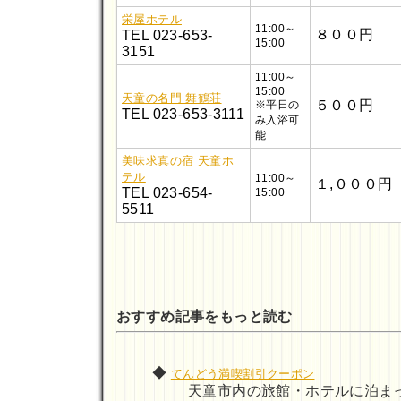
栄屋ホテル
11:00～
８００円
TEL 023-653-
15:00
3151
11:00～
15:00
天童の名門 舞鶴荘
５００円
※平日の
TEL 023-653-3111
み入浴可
能
美味求真の宿 天童ホ
テル
11:00～
１,０００円
TEL 023-654-
15:00
5511
おすすめ記事をもっと読む
◆
てんどう満喫割引クーポン
天童市内の旅館・ホテルに泊ま