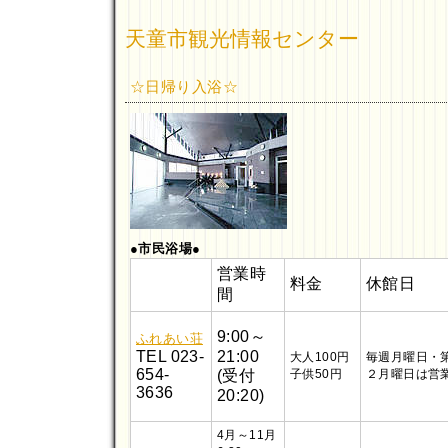
天童市観光情報センター
☆日帰り入浴☆
●市民浴場●
営業時
料金
休館日
間
9:00～
ふれあい荘
TEL 023-
21:00
大人100円
毎週月曜日・
654-
(受付
子供50円
２月曜日は営
3636
20:20)
4月～11月