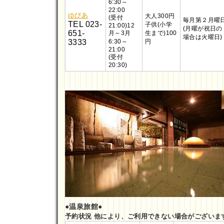
6:30～
22:00
ゆぴあ
大人300円
(受付
毎月第２月曜
TEL 023-
子供(小学
21:00)
12
(月曜が祝日の
651-
月～3月
生まで)100
場合は火曜日)
3333
6:30～
円
21:00
(受付
20:30)
●温泉旅館●
予約状況 他により、ご利用できない場合がございま