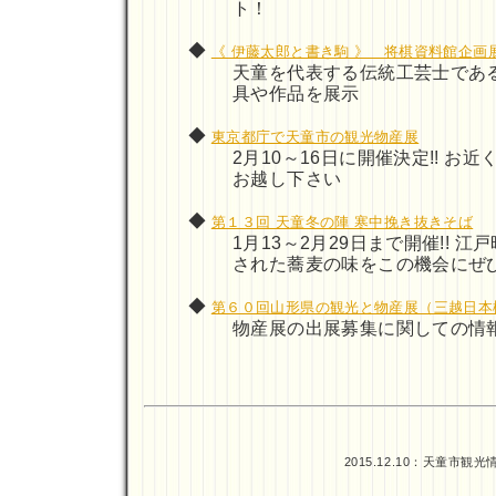
ト！
◆
《 伊藤太郎と書き駒 》 将棋資料館企画
天童を代表する伝統工芸士であ
具や作品を展示
◆
東京都庁で天童市の観光物産展
2月10～16日に開催決定!! 
お越し下さい
◆
第１３回 天童冬の陣 寒中挽き抜きそば
1月13～2月29日まで開催!! 
された蕎麦の味をこの機会にぜ
◆
第６０回山形県の観光と物産展（三越日本
物産展の出展募集に関しての情
2015.12.10：
天童市観光