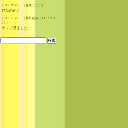
2012.12.27 （花咲じじい）
作品の紹介
2012.11.21 （菅野昭義（ｽｶﾞﾉｱｷﾖ
ｼ））
テレビ見ました。