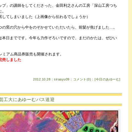
ップ」の講師をしてくださった、金田利之さんの工房「深山工房つち
た。
居してしまいました（上画像から伝わるでしょうか）
つの窯の穴から中をのぞかせていただいたら、前髪が焦げました…。
は本日までです。今年も力作ぞろいですので、まだのかたは、ぜひい
プレミアム商品券販売も開催されます。
完売しました
2012.10.28：siraayu09：
コメント(0)
：[
今日のあゆーむ
]
芸工大にあゆーむバス送迎