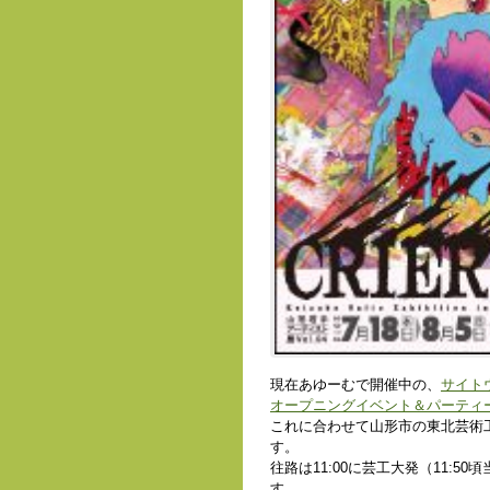
現在あゆーむで開催中の、
サイトウ
オープニングイベント＆パーティ
これに合わせて山形市の東北芸術
す。
往路は11:00に芸工大発（11:5
す。