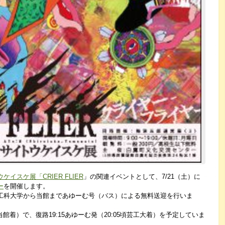
ケイスケ展「CRIER FLIER
」の関連イベントとして、7/21（土）に
ー
を開催します。
工科大学から当館まであゆーむ号（バス）による無料送迎を行いま
0頃当館着）で、復路19:15あゆーむ発（20:05頃芸工大着）を予定していま