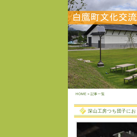
HOME
> 記事一覧
深山工房つち団子にお