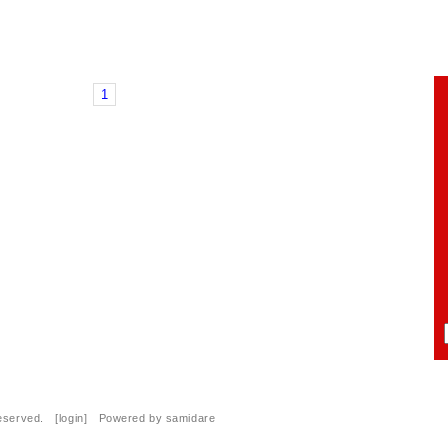
1
Reserved. [
login
] Powered by
samidare