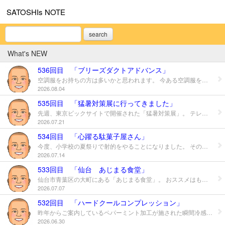
SATOSHIs NOTE
search
What's NEW
536回目 「ブリーズダクトアドバンス」
空調服をお持ちの方は多いかと思われます。 今ある空調服をそのまま活用して、更に活かすアイテムになります。 それが「ブリーズダクトアドバンス」。 ヘルメットにつけるタレにダクトがついています。 このダクトからの空気をヘルメットに送るシステムになります。 こちらが効果の実験検証になります。 中のダクトはこんな感じです。 お届け価格は１個7,000円（税別）になります。 ※送料は別途かかります。 ご興味がある方は壱岐産業までご連絡ください。 以上、8月の商品紹介のコーナーでした。
2026.08.04
535回目 「猛暑対策展に行ってきました」
先週、東京ビックサイトで開催された「猛暑対策展」。 テレビでも取り上げられていたのでご存じの方もいらっしゃるかと思います。 今年は実際に暑い環境下で試せる商品のコーナーなどもありました。 実際に色々見て、気になる商品もあったので、社内で揉んで提案できる商品があれば提案していく予定です。 セミナーにも参加し、昨年も熱中症にかかる人は多く、色々な対策がまだまだ必要だなと改めて感じました。
2026.07.21
534回目 「心躍る駄菓子屋さん」
今度、小学校の夏祭りで射的をやることになりました。 その景品を買いに行ってきました。 子供と一緒に行きましたが、大人も興奮しちゃいますね。 上記の景品数はまだ半分で、残り半分を後で買います。 自分が子供の頃出来なかった大人買い。 子供も自分のお小遣いで銃や斧など買っていました。 この時世、熊鈴を射的の景品にしようか迷いましたが（笑） 今回はやめておきました。 当日は、子供たちが喜んでくれると嬉しいな。
2026.07.14
533回目 「仙台 あじまる食堂」
仙台市青葉区の大町にある「あじまる食堂」。 おススメはもつ煮定食です。 こちらは1,000円になります。 たしか、カレーのもつと普通のもつの２色もあったと思います。 今度はカレーも食べてみたいです。 夏は暑さに負けて食欲が落ちるときもありますが、 美味しいものを食べて乗り切りたいと思います。 ※私は本日、一年に一回の健康診断です。 この一か月間、細々と努力してきました。 その分、今日の夜からは久しぶりに沢山食べたいと思います。 8月には体重元に戻りそうで怖いです（笑）
2026.07.07
532回目 「ハードクールコンプレッション」
昨年からご案内しているペパーミント加工が施された瞬間冷感アンダーウエア。今シーズンも好評でほぼ完売している状況です。 実際に私も身に着けてみました。 まずは持った瞬間、冷たいと感じました。 接触冷感なので、肌が慣れてくると感じませんが、着心地良かったです。 最初はペパーミントの匂いがしますが、洗濯すると２回目からは匂いがしません。 地域の清掃と山での作業で身に付けました。 さらっとした感じが良かったです。 この商品の残念な所は、売り切れが早いところ。 もう少し販売できると良いんですが・・・。 以上、一日早いですが７月の商品紹介のコーナーでした。
2026.06.30