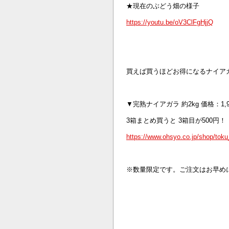
★現在のぶどう畑の様子
https://youtu.be/oV3ClFgHjjQ
買えば買うほどお得になるナイア
▼完熟ナイアガラ 約2kg 価格：1,9
3箱まとめ買うと 3箱目が500円！
https://www.ohsyo.co.jp/shop/tok
※数量限定です。ご注文はお早め