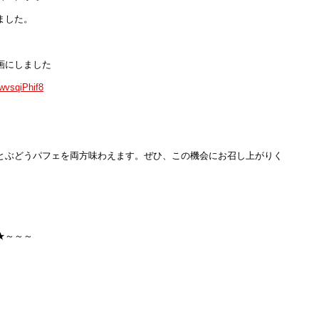
ました。
画にしました
wvsqiPhif8
とぶどうパフェを両方味わえます。ぜひ、この機会にお召し上がりく
★～～～