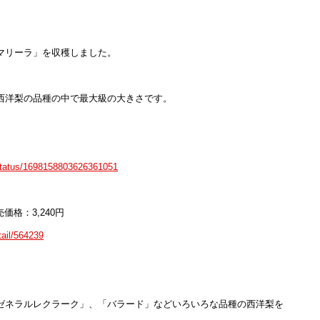
マリーラ」を収穫しました。
西洋梨の品種の中で最大級の大きさです。
/status/1698158803626361051
価格：3,240円
tail/564239
ゼネラルレクラーク」、「バラード」などいろいろな品種の西洋梨を