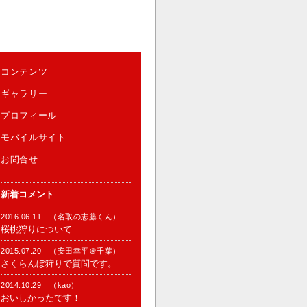
コンテンツ
ギャラリー
プロフィール
モバイルサイト
お問合せ
新着コメント
2016.06.11 （名取の志藤くん）
桜桃狩りについて
2015.07.20 （安田幸平＠千葉）
さくらんぼ狩りで質問です。
2014.10.29 （kao）
おいしかったです！