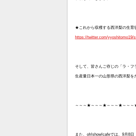
★これから収穫する西洋梨の生育
https://twitter.com/yyoshitomo19
そして、皆さんご存じの「ラ・フ
生産量日本一の山形県の西洋梨を
～～～★～～～★～～～★～～～
また、oh!show!cafeでは、9月