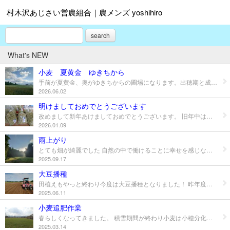
村木沢あじさい営農組合｜農メンズ yoshihiro
search
What's NEW
小麦 夏黄金 ゆきちから
手前が夏黄金、奥がゆきちからの圃場になります。出穂期と成就期はゆきちからとほぼ同程度のやや早生種です。ゆきちからよりも草丈が低く穂は褐色です。ゆきちからよりもタンパク質が高く加工時の引きの強さ、伸びの良さ、パンの比容積も高くさらに赤カビに中程度の病害耐性を持っています。ゆきちからより穂発芽しにくく、赤カビにやや強い夏黄金、収穫が楽しみです！
2026.06.02
明けましておめでとうございます
改めまして新年あけましておめでとうございます。 旧年中は大変お世話になり、誠にありがとうございました。 本年も変わらぬご愛顧のほど、よろしくお願い申し上げます。 皆さまにとって素晴らしい一年となりますようお祈りいたします。 冬の作業として秘伝大豆、里のほほえみ選別作業、啓翁桜の出荷調整作業、味噌仕込み作業、直播鉄コーティング作業などがあります。今年も一つ一つの作業を丁寧に行い皆様に喜んでいただける物を販売します！JA直売所、コープ、トマト、ファームドゥなどで見かけた際は是非お手にとって見てください！ 今年もどうぞよろしくお願いいたします！
2026.01.09
雨上がり
とても畑が綺麗でした 自然の中で働けることに幸せを感じながら 先人の苦労に思いを馳せながら この光のように輝いて生きたい今日このごろ
2025.09.17
大豆播種
田植えもやっと終わり今度は大豆播種となりました！ 昨年度よりトラクターに自動操舵を取り付けたのですが、これがなかなかいい感じです。播種の深さや間隔、動きに集中できるので播種の精度が向上したと感じています。時代の流れの速さ、技術の進歩にただただ驚くばかりです。
2025.06.11
小麦追肥作業
春らしくなってきました。 積雪期間が終わり小麦は小穂分化中期から後期といったところです。生育が進み気温が高くなってからの追肥は基肥よりも施肥効率が高めです。それぞれの生育状況、土質、地力、天気等みながらいい時期にしっかり追肥を行い品質向上、収量増に繋げていきたいと思います。
2025.03.14