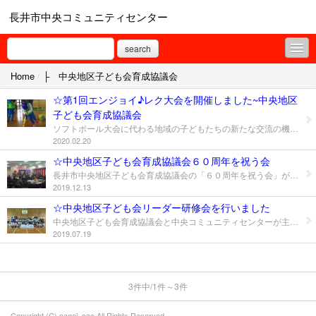
長井市中央コミュニティセンター
search
Home
/
├ 中央地区子ども会育成協議会
コミセンからのお知らせ
☆第1回エンジョイ♪レク大会を開催しました~中央地区
├ 畑の楽耕
子ども会育成協議会
ソフトボール大会に代わる地域の子どもたちの新たな交流の機会として、2年にわたり準備を進めてきた「エンジョイ・レク大会」が開催されました。 参加した小学生は、ぐるぐるバット、豆つかみ、スリッパとばし、ストラックアウトの4つの競技に挑戦！低学年と高学年に分かれて得点を競いました。 ▽競技に取り組むときはみんな真剣！一人ひとりをみんなが応援します。 今回が最初で最後の参加になる小学6年生からは「参加者があまり多くないと聞いていたけど、来てみたらいろいろな学年の子が集まっていてとっても楽しかった」「私は今年しか出られないけど、楽しかったので妹には来年も続けて参加してほしい」といった感想を聞くことができました。 ▽最後は学年をミックスしたチームでドッジビーを楽しみました 外の寒さを吹き飛ばすような熱気で楽しい時間を過ごしました。 ご参加ありがとうございました。
├ お茶の間交信
2020.02.20
☆中央地区子ども会育成協議会６０周年を祝う会
├ 学習ひろば
長井市中央地区子ども会育成協議会の「６０周年を祝う会」が行われました。 教育長をはじめ、長井小学校と長井南、長井北両中学校の校長など、多くの来賓にご臨席いただき、新旧の役員が出席して賑やかに開催されました。 ▽子育協 佐藤会長の挨拶と土屋教育長の祝辞 少子化や情報ツールの急速な発達など、子どもたちを取り巻く環境が大きく変化する中で、長井市内で最も多くの子どもたちが暮らす中央地区でも、子ども会活動に影響が見え始めています。そのような環境の中でも、地域が子どもたちを健やかに育むために、子ども会の存在は無くてはならないものだとの言葉に、会場の皆さんは大きく頷いていました。 ▽祝宴は勇壮なあやめ太鼓の演奏でスタート！ ▽来賓の皆さんによる鏡開き テーブルを回り談笑しながら、じっくりと語り合い、和やかな時間が流れました。 ▽参加者による記念撮影 ６０周年に際し、祝う会の準備と並行して記念誌の編集も行いました。 完成した冊子は祝う会で配布しています。 ▽冊子「６０年のあゆみ」 時代の変化に対応しながら、新しい事業にも取り組んでいく中央地区子ども会育成協議会。今後ともご協力をよろしくお願いします。
2019.12.13
├ 学習ひろば自主教室
☆中央地区子ども会リーダー研修会を行いました
☆地域振興
中央地区子ども会育成協議会と中央コミュニティセンターが主催し、中央地区子ども会リーダー研修会を今年も開催しました。中央地区の子ども育成会から指導者と子どものリーダー約110名が参加しました。 開会式で長井小と長井南中、長井北中の校長先生から激励の言葉をいただき研修会はスタートしました。 研修Ⅰは自分たちの地区（子ども会）を紹介しよう!!です。 各子ども会の活動などを大判用紙に書いて発表しました。 ▽制作の様子。写真を貼ったりそれぞれ工夫しています。 ▽発表の様子。元気よく発表し、みんなで静かに聞きました。 研修Ⅱはニュースポーツを体験して伝えよう!!です。 長井花のまちスポーツクラブの川崎さんに指導していただき、3つのニュースポーツに挑戦しました。 ▽ボッチャ ▽卓球バレー ▽ラダーゲッター ▽元気よく体を動かした後はおいしい昼食です。 ▽閉会式 受付から閉会式の進行まで、単位子ども会で役割を分担し、子どもリーダーが中心になって行いました。 間もなく夏休みが始まります。ラジオ体操や夏祭りなど、それぞれの子ども会の活動もたくさん予定されていることでしょう。今回の話し合いや、ニュースポーツで育んだ協調性や自主性を活かして、それぞれの活動でも中心になって頑張ってくださいね。
2019.07.19
├ ふらり学講座
├ あやめプロジェクト
3件中/1件～3件
├ 生活情報まっぷ
Copyright (C) nagai_ccc All Rights Reserved.