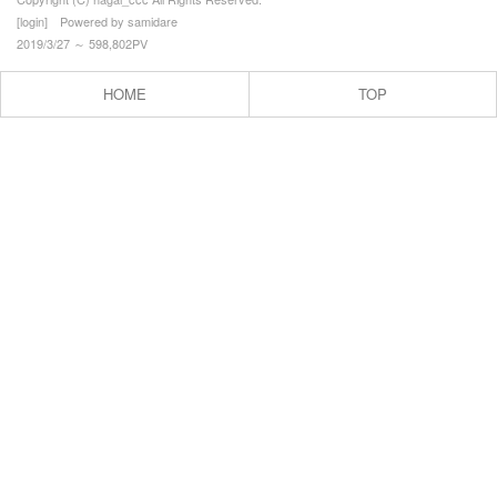
[
login
☆健康安全
] Powered by
samidare
2019/3/27 ～ 598,802PV
├ いきいき健康教室
HOME
TOP
├ 暮らしの安全安心事業
☆教育文化
├ やんちゃ ひろば
├ 親と子の季節の体験事業
関係団体
├ 自治公民館連絡協議会
├ 中央青壮年連絡協議会
├ 中央地区子ども会育成協議会
├ 中央史談会