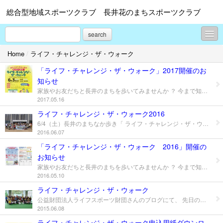
総合型地域スポーツクラブ 長井花のまちスポーツクラブ
search
Home
/
ライフ・チャレンジ・ザ・ウォーク
お知らせ
「ライフ・チャレンジ・ザ・ウォーク」2017開催のお
ライフ・チャレンジ・ザ・ウォーク
知らせ
家族やお友だちと長井のまちを歩いてみませんか ？ 今まで知らなかった長井の「歴史」や「自然」を発見できるかも！？ チームで力を合わせて、クイズやゲームで得点を競います！ 各コースの1位～6位には賞品をご用意しております！ こども達には 空くじなしの抽選会もありますよ♪ 皆様のご参加をお待ちしております(*^▽^*)♪♪ 参加ご希望の方はチラシ裏面の申込書にご記入いただき、生涯学習プラザ内の事務局へお持ちいただくか、FAXまたはメールにてお送り下さい。 〆切 5/23（火）→ 5/26（金）まで延長します！ お申込お待ちしております(^^)/
活動レポート
2017.05.16
ライフ・チャレンジ・ザ・ウォーク2016
体育協会からのお知らせ
6/4（土）長井のまちなか歩き「 ライフ・チャレンジ・ザ・ウォーク」が開催され、沢山の方々にご参加いただきました！ 当日は予想以上の好天に恵まれ、ちょっと暑いくらいでした。 ご参加いただいたお家の方大丈夫だったでしょうか(;^ω^) 来年度も開催したいと考えておりますので、 ぜひご参加ください(*^^*)
2016.06.07
入会について
「ライフ・チャレンジ・ザ・ウォーク 2016」開催の
花スポだより
お知らせ
家族やお友だちと長井のまちを歩いてみませんか ？ 今まで知らなかった長井の「歴史」や「自然」を発見できるかも！？ チームで力を合わせて、クイズやゲームで得点を競います！ 各コースの1位～3位には豪華賞品プレゼント！ 空くじなしの抽選会もありますよ♪ 皆様のご参加をお待ちしております(*^▽^*)♪♪ 参加ご希望の方はチラシ裏面の申込書にご記入いただき、生涯学習プラザ内の事務局へお持ちいただくか、FAXまたはメールにてお送り下さい。 市内各保育園・小学校へお持ちいただいても結構です。 〆切 5/23（月） ※参加申込書はPDFチラシ裏面にございます http://nagai-hanaspo.jp/log/?l=410139
長井花のまちスポーツクラブ規約
2016.05.10
ライフ・チャレンジ・ザ・ウォーク
[教室･サークル]どなたでも参加できます
公益財団法人ライフスポーツ財団さんのブログにて、 先日のライフ・チャレンジ・ザ・ウォークの様子をご紹介いただきました(^o^) 当日はあいにくの雨模様で寒い日になってしまいましたが、 ご参加いただいた方には楽しんでいただけたようでなによりでした。 ご参加いただいた皆様、ありがとうございました。 また来年度も開催したいと考えておりますので、 ぜひ皆様お誘いあわせの上、ご参加ください(*^^*) http://www.lsf.or.jp/archives/1030
2015.06.08
[教室･サークル]幼児・小学生対象
ライフ・チャレンジ・ザ・ウォーク申込用紙ダウンロ