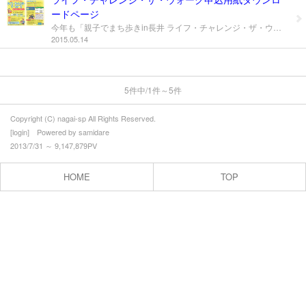
ードページ
[教室･サークル]スポーツイベント
今年も「親子でまち歩きin長井 ライフ・チャレンジ・ザ・ウォーク」 の季節がやってきました～！ 長井のまちをわいわい楽しく♪ご家族やお友だちと歩いてみませんか？ チームで力を合わせて、クイズやゲームで得点を競って、 楽しく長井の「歴史」や「自然」を発見！ 申込用紙は こちらから ダウンロードいただけます(*^^*) ご不明な点やご質問などございましたら、おきがるにお問い合わせください。 皆様のたくさんのご参加をお待ちしております♪
2015.05.14
クラブ役員
プロフィール
5件中/1件～5件
お問合せ
Copyright (C) nagai-sp All Rights Reserved.
[
login
] Powered by
samidare
2013/7/31 ～ 9,147,879PV
HOME
TOP