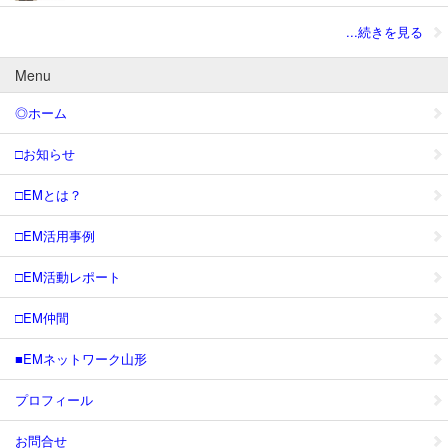
...続きを見る
Menu
◎ホーム
□お知らせ
□EMとは？
□EM活用事例
□EM活動レポート
□EM仲間
■EMネットワーク山形
プロフィール
お問合せ