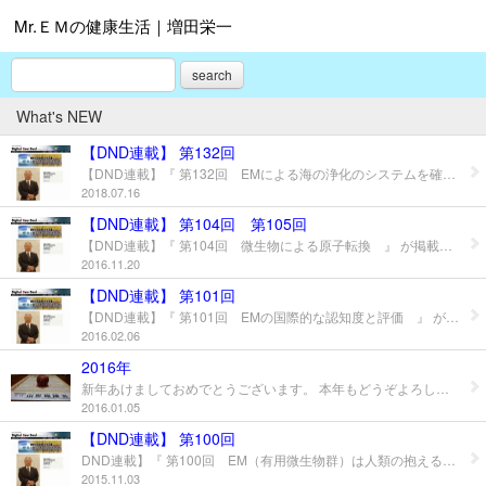
Mr.ＥＭの健康生活｜増田栄一
search
What's NEW
【DND連載】 第132回
【DND連載】『 第132回 EMによる海の浄化のシステムを確立した英虞湾 』 が掲載されていましたのでご紹介します。 以下は、記事の抜粋です。 ★☆★☆★☆★☆★☆★☆★☆★☆★☆★☆★☆★☆★☆★☆★☆★☆★☆★☆★ ・・・ これまで、EM による放射能汚染対策の成果については、2012年から毎年日本で開催され ている環境放射能除染学会や、ベラルーシで開催される国際会議などで報告して来た。今回 、6月に米国で開催された第２１回国際常温核融合会議(ICCF-21)において、EMによる放射能 汚染対策の根幹につながる研究成果をTransmutation（核変換）のセッションで報告する機会 を得ることができ、新展開に結びついている。・・・ ★☆★☆★☆★☆★☆★☆★☆★☆★☆★☆★☆★☆★☆★☆★☆★☆★☆★☆★ 詳細については、下記をクリックすると掲載ページが開きますのでどうぞご覧ください。 ↓↓↓ ◆第132回 国際常温核融合会議（ICCF-21）で発表したEMによる土壌の放射性物質除去の現実
2018.07.16
【DND連載】 第104回 第105回
【DND連載】『 第104回 微生物による原子転換 』 が掲載されていましたのでご紹介します。 以下は、記事の抜粋です。 ★☆★☆★☆★☆★☆★☆★☆★☆★☆★☆★☆★☆★☆★☆★☆★☆★☆★☆★ ・・・ 微生物が原子転換に関与すると述べたケルブラン ケルブランの著書「自然の中の原子転換」の中には、かなりの箇所に微生物が原子転換に関わっていることが述べられている。主として、嫌気性や発酵微生物であるが、この件は既述の小牧博士によっても証明されているのである。・・・ ★☆★☆★☆★☆★☆★☆★☆★☆★☆★☆★☆★☆★☆★☆★☆★☆★☆★☆★ 詳細については、下記をクリックすると掲載ページが開きますのでどうぞご覧ください。 ↓↓↓ ◆第104回 微生物による原子転換 ◆第105回 微生物による原子転換(2)
2016.11.20
【DND連載】 第101回
【DND連載】『 第101回 EMの国際的な認知度と評価 』 が掲載されていましたのでご紹介します。 以下は、記事の抜粋です。 ★☆★☆★☆★☆★☆★☆★☆★☆★☆★☆★☆★☆★☆★☆★☆★☆★☆★☆★ ・・・毎年、EMの効果を示す多くの査読論文が世界中の研究者により発表されている。その例として今回はJournal of Horticultural Science and Biotechnology と European Journal of Agronomy に発表された論文を紹介したい。以下はそのタイトルと要約であり、その下に既に紹介した「健康生活宣言」24号の訳文である。・・・ ・・・現在のEM技術は初期に大量に施用することで栽培の第1作から極めて望ましい成果が得られるようになっている。このような背景も踏まえ、国際的には、EMは極めて活用度の高い微生物資材として評価されているのである。・・・ ★☆★☆★☆★☆★☆★☆★☆★☆★☆★☆★☆★☆★☆★☆★☆★☆★☆★☆★ 詳細については、下記をクリックすると掲載ページが開きますのでどうぞご覧ください。 ↓↓↓ ◆第101回 EMの国際的な認知度と評価
2016.02.06
2016年
新年あけましておめでとうございます。 本年もどうぞよろしくおねがいいたします。 中央のりんごは、 ＥＭを使用して栽培した網干さん家のりんごです。 めでたい文字が入っていたので記念にパチリ おいしくいただきました！！
2016.01.05
【DND連載】 第100回
DND連載】『 第100回 EM（有用微生物群）は人類の抱えるすべての問題を解決する力を持っている』 が掲載されていましたのでご紹介します。 以下は、記事の抜粋です。 ★☆★☆★☆★☆★☆★☆★☆★☆★☆★☆★☆★☆★☆★☆★☆★☆★☆★☆★ DND大学発ベンチャー支援情報2015/10/7 http://dndi.jp/mailmaga/mm/mm151007.phpで今年のノーベル医学生理学賞の大村氏の受賞決定に関する私のメッセージが紹介された。長年にわたる微生物の応用研究と実用化にたずさわってきた者としての本音を述べたつもりである。 その本音とは、「微生物は自然力の根元（源）とつながっており、人類の抱えるすべての問題を解決する力を持っています。今回の受賞は、その先駆けであり、日本から、この門戸が開かれたことは、歴史の必然だと思います。これを機会に、より多くの人々が微生物の力に関心を深め、より多くの分野で微生物の究極の応用が進展することを期待しています。」 ★☆★☆★☆★☆★☆★☆★☆★☆★☆★☆★☆★☆★☆★☆★☆★☆★☆★☆★ 詳細については、下記をクリックすると掲載ページが開きますのでどうぞご覧ください。 ↓↓↓ ◆第100回 （有用微生物群）は人類の抱えるすべての問題を解決する力を持っている 関連記事 ↓↓↓↓ ◆ ＤＮＤ大学発ベンチャー支援情報 ◆ 2015/10/07 http://dndi.jp/
2015.11.03